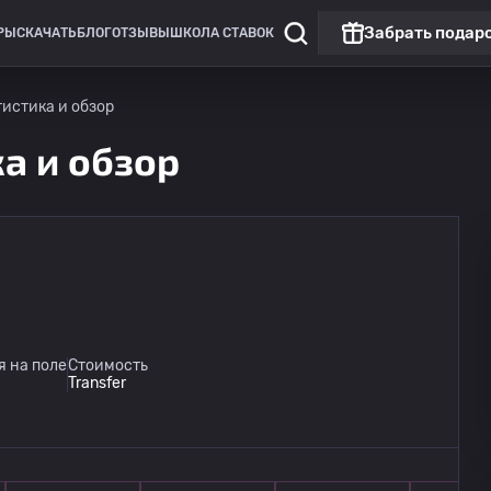
Забрать подар
РЫ
СКАЧАТЬ
БЛОГ
ОТЗЫВЫ
ШКОЛА СТАВОК
тистика и обзор
ка и обзор
Лига чемпионов УЕФА
Матч дня
НЕК
11.08
 на поле
Стоимость
20:30
Олимпиакос Пирей
Transfer