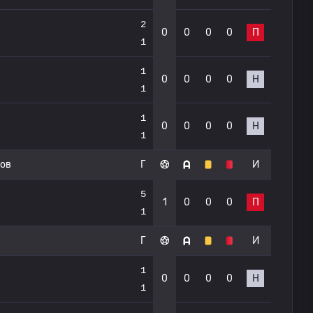
2
0
0
0
0
П
1
1
0
0
0
0
Н
1
1
0
0
0
0
Н
1
дов
Г
И
5
1
0
0
0
П
1
Г
И
1
0
0
0
0
Н
1