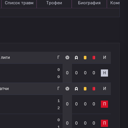
Список травм
Трофеи
Биография
Коммен
 лиги
Г
И
0
0
0
0
0
Н
0
атчи
Г
И
1
0
0
0
0
П
2
0
0
0
0
0
П
1