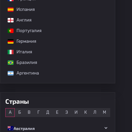
Испания
Англия
Португалия
Германия
Италия
Бразилия
Аргентина
дных матчей
Страны
Все
А
Б
В
Г
Д
Е
З
И
К
Л
М
Н
О
Австралия