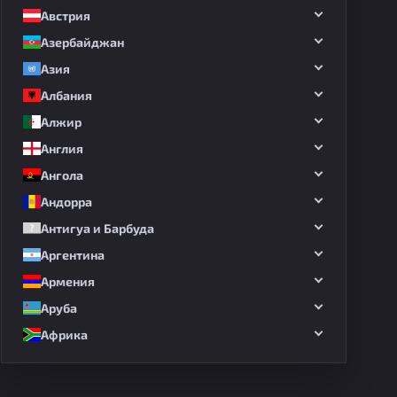
Австрия
Азербайджан
Азия
Албания
Алжир
Англия
Ангола
Андорра
Антигуа и Барбуда
Аргентина
Армения
Аруба
Африка