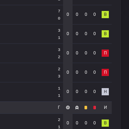
7
0
0
0
0
В
0
3
0
0
0
0
В
1
3
0
0
0
0
П
2
2
0
0
0
0
П
3
1
0
0
0
0
Н
1
Г
И
2
0
0
0
0
В
1