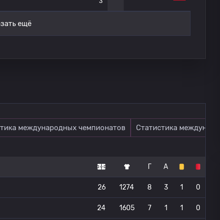
3
зать ещё
тика международных чемпионатов
Статистика междунаро
Г
А
26
1274
8
3
1
0
24
1605
7
1
1
0