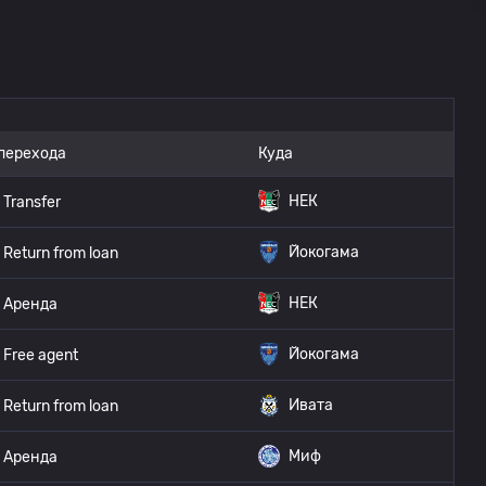
перехода
Куда
НЕК
Transfer
Йокогама
Return from loan
НЕК
Аренда
Йокогама
Free agent
Ивата
Return from loan
Миф
Аренда