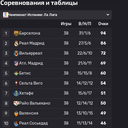
Соревнования и таблицы
Чемпионат Испании: Ла Лига
Игры
В/Н/П
Очки
Барселона
38
31/1/6
94
1
Реал Мадрид
38
27/5/6
86
2
Вильярреал
38
22/6/10
72
3
Атл. Мадрид
38
21/6/11
69
4
Бетис
38
15/15/8
60
5
Сельта Виго
38
14/12/12
54
6
Хетафе
38
15/6/17
51
7
Райо Вальекано
38
12/14/12
50
8
Валенсия
38
13/10/15
49
9
Реал Сосьедад
38
11/13/14
46
10