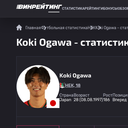
СТАТИСТИКА
РЕЙТИНГИ
БОНУСЫ
ОБЗО
СПОРТИВНАЯ СТАТИСТИКА
Главная
Футбольная статистика
НЕК
Koki Ogawa - ста
Koki Ogawa - статисти
Koki Ogawa
НЕК, 18
Страна
Возраст
Рост
Позиция
Japan
28 (08.08.1997)
186
Вперед