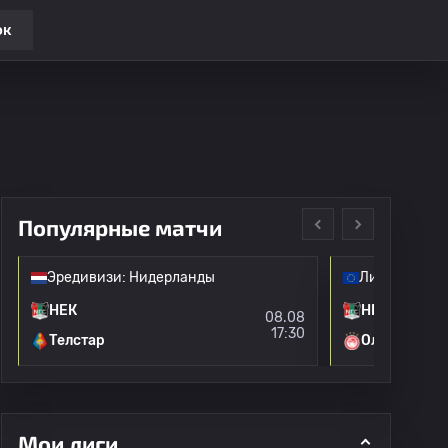
ок
Популярные матчи
Эредивизи: Нидерланды
Лига чемпио
НЕК
НЕК
08.08
17:30
Телстар
Олимпиакос
Мои лиги