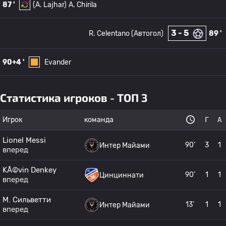
87 '
(A. Lajhar)
A. Chirila
3 - 5
R. Celentano (Автогол)
89 '
90+4 '
Evander
Статистика игроков - ТОП 3
Игрок
команда
Г
А
Lionel Messi
90’
3
1
Интер Майами
вперед
KÃ©vin Denkey
90’
1
1
Цинциннати
вперед
М. Сильветти
13’
1
1
Интер Майами
вперед