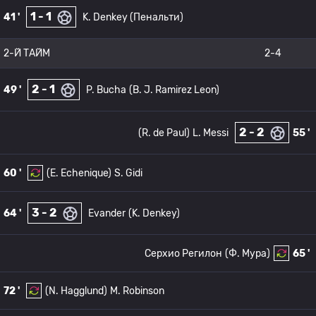
1 - 1
41 '
K. Denkey (Пенальти)
2-Й ТАЙМ
2-4
2 - 1
49 '
P. Bucha
(B. J. Ramirez Leon)
2 - 2
(R. de Paul)
L. Messi
55 '
60 '
(E. Echenique)
S. Gidi
3 - 2
64 '
Evander
(K. Denkey)
Серхио Регилон
(Ф. Мура)
65 '
72 '
(N. Hagglund)
M. Robinson