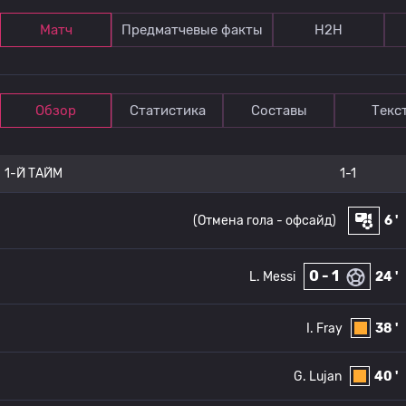
Матч
Предматчевые факты
Н2Н
Обзор
Статистика
Составы
Текс
1-Й ТАЙМ
1-1
(Отмена гола - офсайд)
6 '
0 - 1
L. Messi
24 '
I. Fray
38 '
G. Lujan
40 '