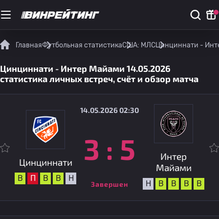
Главная
Футбольная статистика
США: МЛС
Цинциннати - Инте
Цинциннати - Интер Майами 14.05.2026
статистика личных встреч, счёт и обзор матча
14.05.2026 02:30
3
:
5
Интер
Цинциннати
Майами
В
П
В
В
Н
Н
В
В
В
В
Завершен