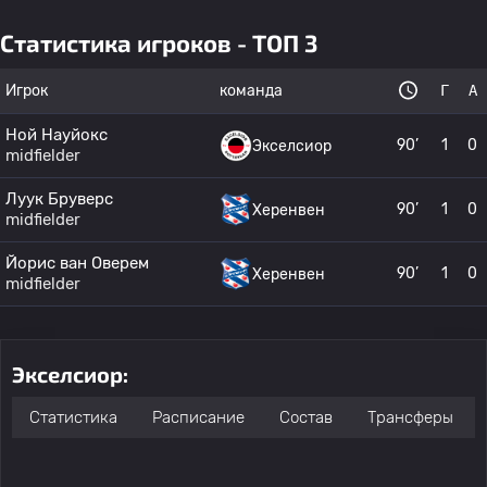
Статистика игроков - ТОП 3
Игрок
команда
Г
А
Ной Науйокс
90’
1
0
Экселсиор
midfielder
Луук Бруверс
90’
1
0
Херенвен
midfielder
Йорис ван Оверем
90’
1
0
Херенвен
midfielder
Экселсиор:
Статистика
Расписание
Состав
Трансферы