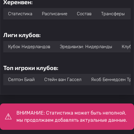
Херенвен:
Статистика
Расписание
Состав
Трансферы
Лиги клубов:
Кубок Нидерландов
Эредивизи: Нидерланды
Клубн
Топ игроки клубов:
Селтон Биай
Стейн ван Гассел
Якоб Беннедсен Тр
ВНИМАНИЕ: Статистика может быть неполной,
мы продолжаем добавлять актуальные данные.