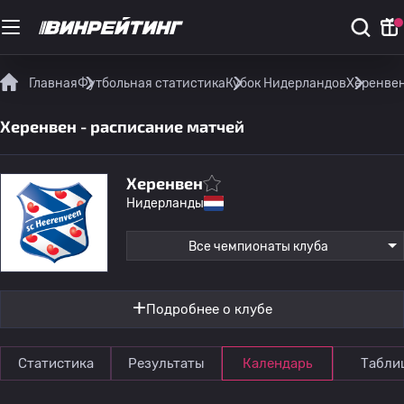
Главная
Футбольная статистика
Кубок Нидерландов
Херенвен
Херенвен - расписание матчей
Херенвен
Нидерланды
Все чемпионаты клуба
Подробнее о клубе
Статистика
Результаты
Календарь
Табли