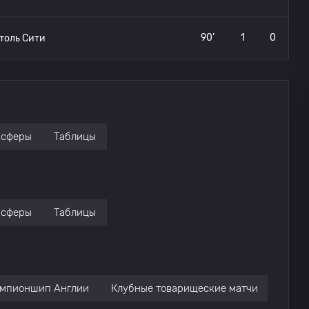
90’
1
0
толь Сити
нсферы
Таблицы
нсферы
Таблицы
мпионшип Англии
Клубные товарищеские матчи