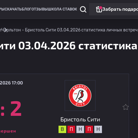
Забрать подар
РЫ
СКАЧАТЬ
БЛОГ
ОТЗЫВЫ
ШКОЛА СТАВОК
п
Чарльтон - Бристоль Сити 03.04.2026 статистика личных встреч,
ити 03.04.2026 статистика
2026 17:00
:
2
Чемпионат России: РПЛ
Топ матч
Локомотив Москва
08.08
18:00
Акрон
Бристоль Сити
В
П
Н
П
Н
вершен