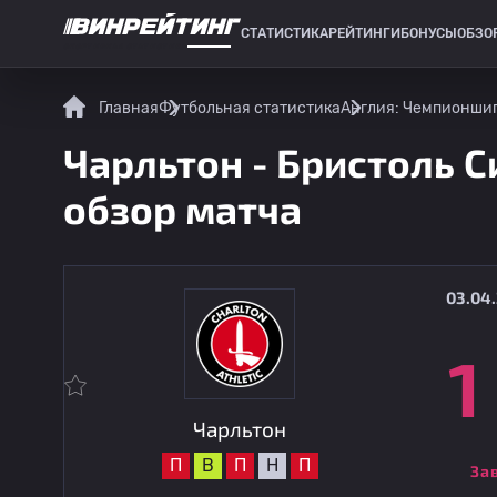
СТАТИСТИКА
РЕЙТИНГИ
БОНУСЫ
ОБЗО
СПОРТИВНАЯ СТАТИСТИКА
Главная
Футбольная статистика
Англия: Чемпионши
Чарльтон - Бристоль С
обзор матча
03.04.
1
Чарльтон
П
В
П
Н
П
За