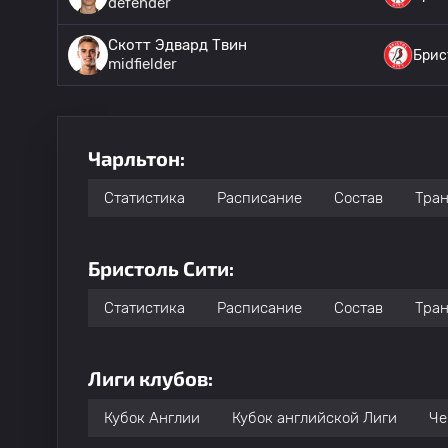
defender
Скотт Эдвард Твин
Брис
midfielder
Чарльтон:
Статистика
Расписание
Состав
Тра
Бристоль Сити:
Статистика
Расписание
Состав
Тра
Лиги клубов:
Кубок Англии
Кубок английской Лиги
Че