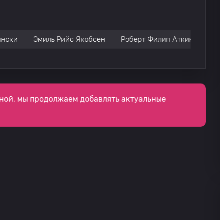
ински
Эмиль Рийс Якобсен
Роберт Филип Аткинсон
ной, мы продолжаем добавлять актуальные