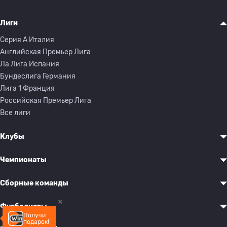
Лиги
Серия A Италия
Английская Премьер Лига
Ла Лига Испания
Бундеслига Германия
Лига 1 Франция
Российская Премьер Лига
Все лиги
Клубы
Чемпионаты
Сборные команды
Футболисты
Получи
подарок!