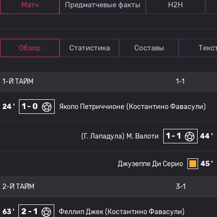
Матч
Предматчевые факты
Н2Н
Обзор
Статистика
Составы
Текс
1-Й ТАЙМ
1-1
1 - 0
24 '
Якопо Петриччионе
(Костантино Фавасули)
1 - 1
(Г. Лападула)
M. Валоти
44 '
Джузеппе Ди Серио
45 '
2-Й ТАЙМ
3-1
2 - 1
63 '
Феллип Джек
(Костантино Фавасули)