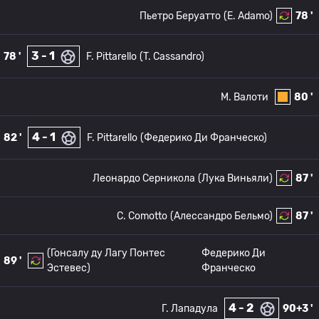
Пьетро Беруатто
(E. Adamo)
78 '
3 - 1
78 '
F. Pittarello
(T. Cassandro)
M. Валоти
80 '
4 - 1
82 '
F. Pittarello
(Федерико Ди Франческо)
Леонардо Серникола
(Лука Виньяли)
87 '
C. Comotto
(Алессандро Бельмо)
87 '
(Гонсалу ду Лагу Понтес
Федерико Ди
89 '
Эстевес)
Франческо
4 - 2
Г. Лападула
90+3 '