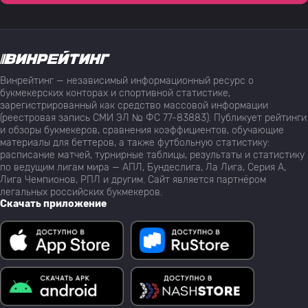
Винрейтинг — независимый информационный ресурс о
букмекерских конторах и спортивной статистике,
зарегистрированный как средство массовой информации
(реестровая запись СМИ ЭЛ № ФС 77-83883). Публикует рейтинги
и обзоры букмекеров, сравнения коэффициентов, обучающие
материалы для беттеров, а также футбольную статистику:
расписание матчей, турнирные таблицы, результаты и статистику
по ведущим лигам мира — АПЛ, Бундеслига, Ла Лига, Серия А,
Лига Чемпионов, РПЛ и другим. Сайт является партнёром
легальных российских букмекеров.
Скачать приложение