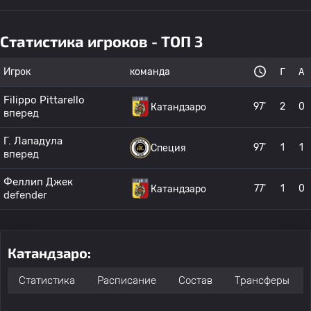
Статистика игроков - ТОП 3
Игрок
команда
Г
А
Filippo Pittarello
97’
2
0
Катандзаро
вперед
Г. Лападула
97’
1
1
Специя
вперед
Феллип Джек
77’
1
0
Катандзаро
defender
Катандзаро:
Статистика
Расписание
Состав
Трансферы