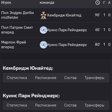
Игрок
команда
Г
А
Пол Эндрю Дигби
90’
1
0
Кембридж Юнайтед
midfielder
Пол Патрик Смит
65’
1
0
Куинс Парк Рейнджерс
вперед
Марлон Фрей
80’
1
0
Куинс Парк Рейнджерс
вперед
Кембридж Юнайтед:
Статистика
Расписание
Состав
Трансферы
Куинс Парк Рейнджерс:
Статистика
Расписание
Состав
Трансферы