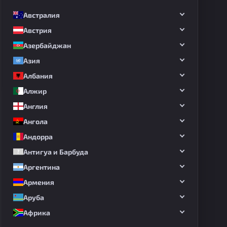
Австралия
Австрия
Азербайджан
Азия
Албания
Алжир
Англия
Ангола
Андорра
Антигуа и Барбуда
Аргентина
Армения
Аруба
Африка