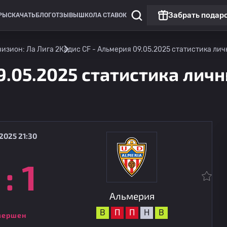
Забрать подар
РЫ
СКАЧАТЬ
БЛОГ
ОТЗЫВЫ
ШКОЛА СТАВОК
изион: Ла Лига 2
Кадис CF - Альмерия 09.05.2025 статистика лич
9.05.2025 статистика личн
2025 21:30
:
1
Клубные товарищеские матчи
Кордова
сегодня
11:30
Альмерия
Альмерия
В
П
П
Н
В
вершен