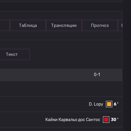
Таблица
Трансляции
Прогноз
Ком
Текст
0-1
D. Lopy
6 '
Кайки Карвальо дос Сантос
30 '