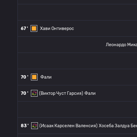
67 '
Хави Онтиверос
Леонардо Мик
70 '
Фали
70 '
(Виктор Чуст Гарсия)
Фали
83 '
(Исаак Карселен Валенсия)
Хосеба Залдуа Бе