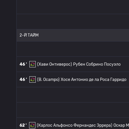
2-Й ТАЙМ
46 '
(Хави Онтиверос)
Рубен Собрино Посуэло
46 '
(B. Ocampo)
Хосе Антонио де ла Роса Гарридо
62 '
(Карлос Альфонсо Фернандес Эррера)
Оскар 