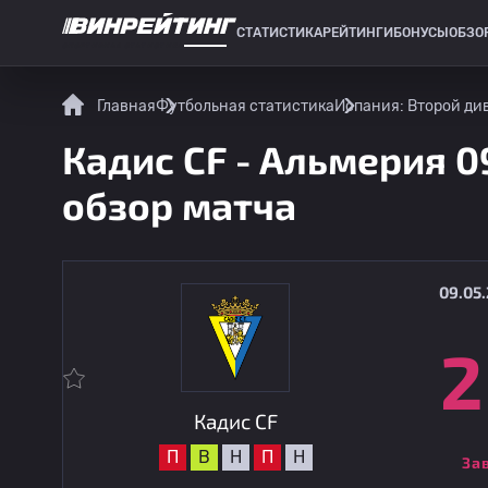
СТАТИСТИКА
РЕЙТИНГИ
БОНУСЫ
ОБЗО
СПОРТИВНАЯ СТАТИСТИКА
Главная
Футбольная статистика
Испания: Второй див
Кадис CF - Альмерия 0
обзор матча
09.05.
2
Кадис CF
П
В
Н
П
Н
За