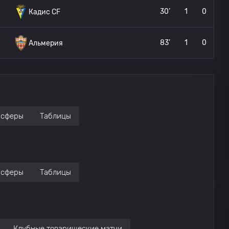
30’
1
0
Кадис CF
83’
1
0
Альмерия
нсферы
Таблицы
нсферы
Таблицы
Клубные товарищеские матчи