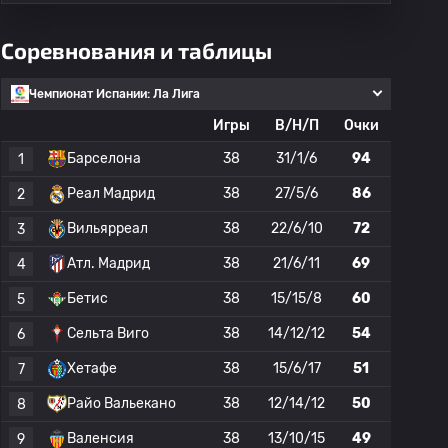
Соревнования и таблицы
Чемпионат Испании: Ла Лига
Игры
В/Н/П
Очки
Барселона
38
31/1/6
94
1
Реал Мадрид
38
27/5/6
86
2
Вильярреал
38
22/6/10
72
3
Атл. Мадрид
38
21/6/11
69
4
Бетис
38
15/15/8
60
5
Сельта Виго
38
14/12/12
54
6
Хетафе
38
15/6/17
51
7
Райо Вальекано
38
12/14/12
50
8
Валенсия
38
13/10/15
49
9