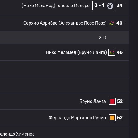
0 - 1
(Нико Меламед)
Гонсало Мелеро
34 '
Серхио Аррибас
(Алехандро Позо Позо)
40 '
2-0
Нико Меламед
(Бруно Ланга)
46 '
Бруно Ланга
52 '
Фернандо Мартинес Рубио
52 '
Мелендо Хименес