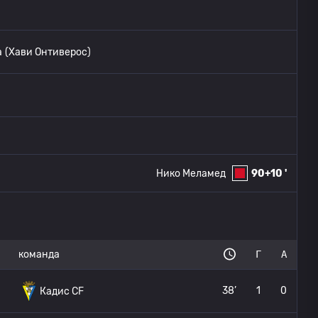
а
(Хави Онтиверос)
Нико Меламед
90+10 '
команда
Г
А
38’
1
0
Кадис CF