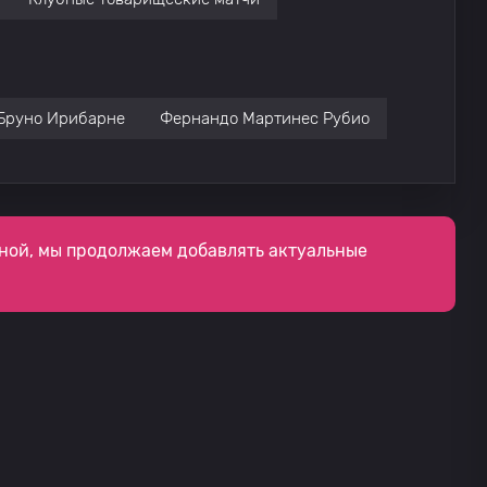
Бруно Ирибарне
Фернандо Мартинес Рубио
ной, мы продолжаем добавлять актуальные