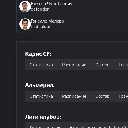
Виктор Чуст Гарсия
defender
Гонсало Мелеро
midfielder
Кадис CF:
Статистика
Расписание
Состав
Тра
Альмерия:
Статистика
Расписание
Состав
Тра
Лиги клубов:
Кубок Испании
Второй дивизион: Ла Лига 2