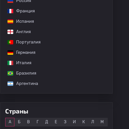
Россия
Франция
Испания
Англия
Португалия
Германия
Италия
Бразилия
Аргентина
Страны
Все
А
Б
В
Г
Д
Е
З
И
К
Л
М
Н
О