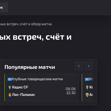
ок
ных встреч, счёт и обзор матча
ых встреч, счёт и
Популярные матчи
Клубные товарищеские матчи
Клубные тов
Кадис CF
Кордова
08.08
22:30
Лас-Пальмас
Альмерия