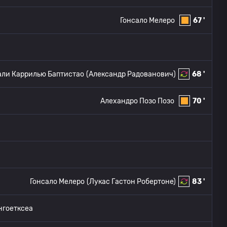
Гонсало Мелеро
67 '
али Каррилью Баптистао
(Александр Радованович)
68 '
Алехандро Позо Позо
70 '
Гонсало Мелеро
(Лукас Гастон Робертоне)
83 '
нгоетксеа