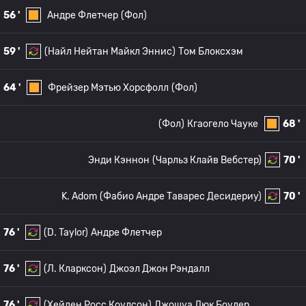
56 '
Андре Флетчер
(Фол)
59 '
(Найл Нейтан Майкл Эннис)
Том Блоксхэм
64 '
Фрейзер Мэтью Хорсфолл
(Фол)
(Фол)
Кгаогело Чауке
68 '
Энди Кэннон
(Чарльз Клайв Вебстер)
70 '
K. Adom
(Фабио Андре Таварес Десидериу)
70 '
76 '
(D. Taylor)
Андре Флетчер
76 '
(Л. Кларксон)
Джоэл Джон Рэндалл
76 '
(Хейден Росс Коулсон)
Джошуа Люк Боулер