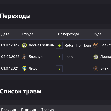
Переходы
Дата
Откуда
Тип перехода
Куда
01.07.2023
Лесная зелень
Блэкп
Return from loan
05.07.2022
Блэкпул
Лесна
Loan
01.07.2021
Лидс
Блэкп
Список травм
Получил
Вылечил
Травма