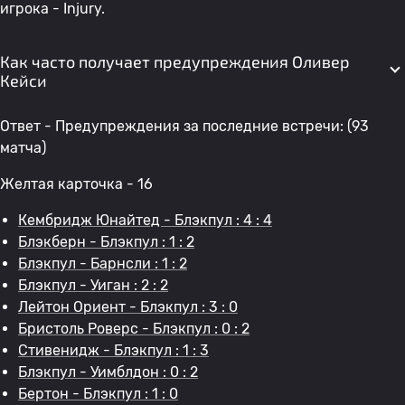
игрока - Injury.
Как часто получает предупреждения Оливер
Кейси
Ответ - Предупреждения за последние встречи: (93
матча)
Желтая карточка - 16
Кембридж Юнайтед - Блэкпул : 4 : 4
Блэкберн - Блэкпул : 1 : 2
Блэкпул - Барнсли : 1 : 2
Блэкпул - Уиган : 2 : 2
Лейтон Ориент - Блэкпул : 3 : 0
Бристоль Роверс - Блэкпул : 0 : 2
Стивенидж - Блэкпул : 1 : 3
Блэкпул - Уимблдон : 0 : 2
Бертон - Блэкпул : 1 : 0