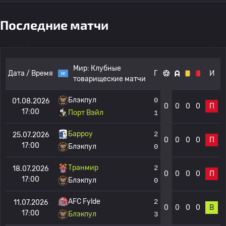
Последние матчи
Мир:
Клубные
Дата / Время
Г
И
товарищеские матчи
Блэкпул
0
01.08.2026
0
0
0
0
П
17:00
Порт Вэйл
1
Барроу
2
25.07.2026
0
0
0
0
П
17:00
Блэкпул
0
Транмир
2
18.07.2026
0
0
0
0
П
17:00
Блэкпул
0
AFC Fylde
2
11.07.2026
0
0
0
0
В
17:00
Блэкпул
3