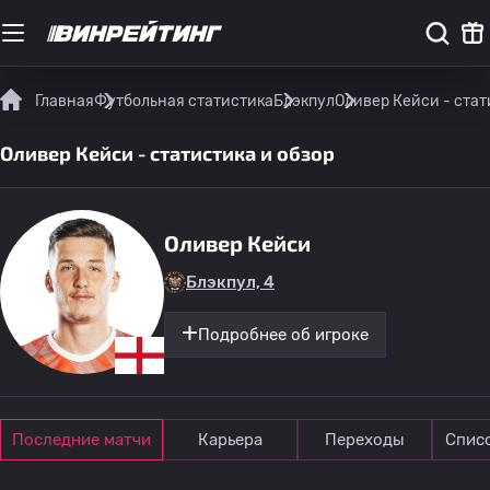
Главная
Футбольная статистика
Блэкпул
Оливер Кейси - стат
Оливер Кейси - статистика и обзор
Оливер Кейси
Блэкпул, 4
Подробнее об игроке
Последние матчи
Карьера
Переходы
Спис