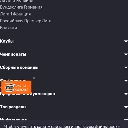
Ла Лига Испания
Бундеслига Германия
Лига 1 Франция
Российская Премьер Лига
Все лиги
Клубы
Чемпионаты
Сборные команды
Футболисты
Получи
подарок!
Предложения букмекеров
Топ разделы
Информация
Чтобы улучшить работу сайта, мы используем файлы cookie