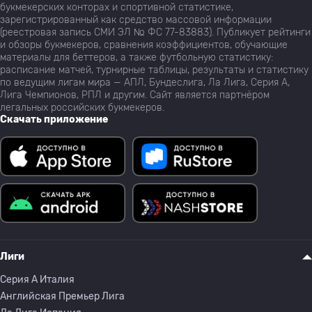
букмекерских конторах и спортивной статистике,
зарегистрированный как средство массовой информации
(реестровая запись СМИ ЭЛ № ФС 77-83883). Публикует рейтинги
и обзоры букмекеров, сравнения коэффициентов, обучающие
материалы для беттеров, а также футбольную статистику:
расписание матчей, турнирные таблицы, результаты и статистику
по ведущим лигам мира — АПЛ, Бундеслига, Ла Лига, Серия А,
Лига Чемпионов, РПЛ и другим. Сайт является партнёром
легальных российских букмекеров.
Скачать приложение
Лиги
Серия A Италия
Английская Премьер Лига