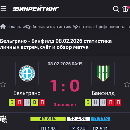
Главная
Футбольная статистика
Аргентина: Профессиональн
Бельграно - Банфилд 08.02.2026 статистика
личных встреч, счёт и обзор матча
08.02.2026 04:15
1
:
0
Бельграно
Банфилд
В
П
Н
В
П
В
Н
Н
П
П
Завершен
49.81%
32.43%
17.77%
П1
1.83
Х
3.34
П2
5.13