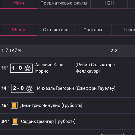
Матч
Предматчевые факты
Н2Н
Обзор
Статистика
Составы
Текс
1-Й ТАЙМ
2-2
Алексис Клод-
(Робин Сальваторе
1 - 0
11 '
Морис
Феллхауэр)
2 - 0
14 '
Михаэль Грегорич
(Джеффри Гауэлеу)
16 '
Димитрис Яннулис
(Грубость)
24 '
Седрик Цезигер
(Грубость)