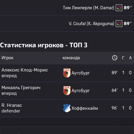
Тим Лемперле
(M. Damar)
89 '
V. Coufal
(K. Akpoguma)
89 '
Статистика игроков - ТОП 3
Игрок
команда
Г
А
Алексис Клод-Морис
89’
1
0
Аугсбург
вперед
Михаэль Грегорич
64’
1
0
Аугсбург
вперед
R. Hranac
96’
1
0
Хоффенхайм
defender