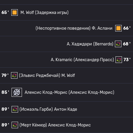
65 '
M. Wolf
(Задержка игры)
(Неспортивное поведение)
Ф. Аслани
66 '
А. Хадждари
(Bernardo)
68 '
A. Kramaric
(Александер Прасс)
73 '
79 '
(Эльвис Реджбечай)
M. Wolf
85 '
Алексис Клод-Морис
(Алексис Клод-Морис)
89 '
(Исмаэль Гарби)
Антон Каде
89 '
(Мерт Кёмюр)
Алексис Клод-Морис