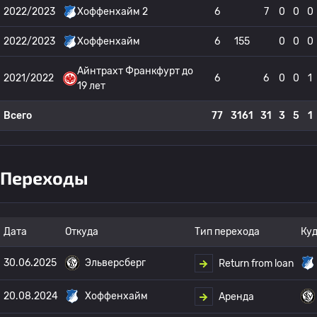
2022/2023
Хоффенхайм 2
6
7
0
0
0
2022/2023
Хоффенхайм
6
155
0
0
0
Айнтрахт Франкфурт до
2021/2022
6
6
0
0
1
19 лет
Всего
77
3161
31
3
5
1
Переходы
Дата
Откуда
Тип перехода
Ку
30.06.2025
Эльверсберг
Return from loan
20.08.2024
Хоффенхайм
Аренда