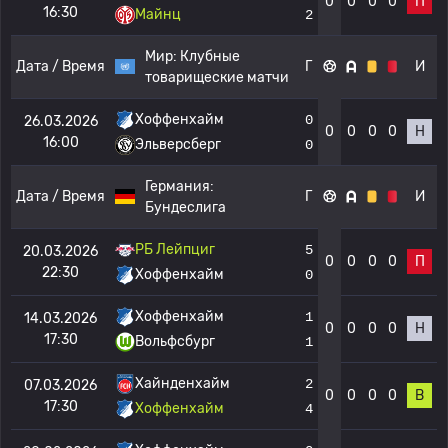
0
0
0
0
П
16:30
Майнц
2
Мир:
Клубные
Дата / Время
Г
И
товарищеские матчи
Хоффенхайм
0
26.03.2026
0
0
0
0
Н
16:00
Эльверсберг
0
Германия:
Дата / Время
Г
И
Бундеслига
РБ Лейпциг
5
20.03.2026
0
0
0
0
П
22:30
Хоффенхайм
0
Хоффенхайм
1
14.03.2026
0
0
0
0
Н
17:30
Вольфсбург
1
Хайнденхайм
2
07.03.2026
0
0
0
0
В
17:30
Хоффенхайм
4