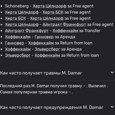
Schoneberg -
Херта Це́лндорф
за Free agent
Херта Це́лндорф
-
Херта БСК
за Free agent
Херта БСК
-
Херта Це́лндорф
за Free agent
Херта Це́лндорф
-
Айнтрахт Франкфурт
за Free agent
Айнтрахт Франкфурт
-
Хоффенхайм
за Transfer
Хоффенхайм
-
Ганновер
за Аренда
Ганновер
-
Хоффенхайм
за Return from loan
Хоффенхайм
-
Эльверсберг
за Аренда
Эльверсберг
-
Хоффенхайм
за Return from loan
Как часто получает травмы M. Damar
Последний раз M. Damar получил травму - . Вылечил .
Самая популярная травма игрока - .
Как часто получает предупреждения M. Damar