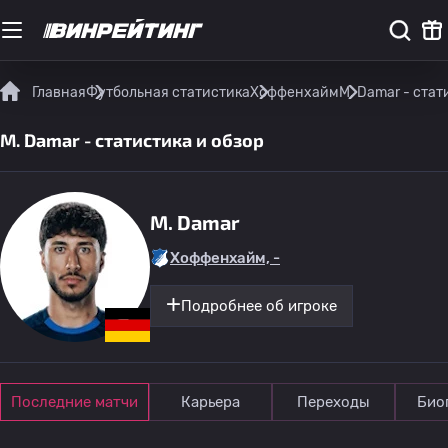
Главная
Футбольная статистика
Хоффенхайм
M. Damar - стат
M. Damar - статистика и обзор
M. Damar
Хоффенхайм, -
Подробнее об игроке
Последние матчи
Карьера
Переходы
Био