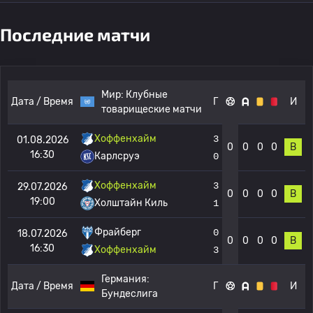
Последние матчи
Мир:
Клубные
Дата / Время
Г
И
товарищеские матчи
Хоффенхайм
3
01.08.2026
0
0
0
0
В
16:30
Карлсруэ
0
Хоффенхайм
3
29.07.2026
0
0
0
0
В
19:00
Холштайн Киль
1
Фрайберг
0
18.07.2026
0
0
0
0
В
16:30
Хоффенхайм
3
Германия:
Дата / Время
Г
И
Бундеслига