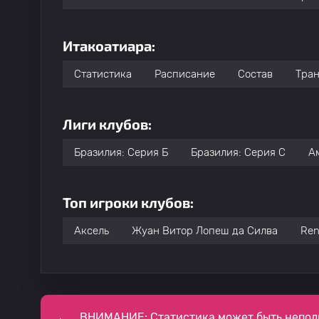
Итакоатиара:
Статистика
Расписание
Состав
Тра
Лиги клубов:
Бразилия: Серия Б
Бразилия: Серия C
А
Топ игроки клубов:
Аксель
Жуан Витор Лопеш да Силва
Re
ВНИМАНИЕ: Статистика может быть непол