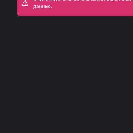
данные.