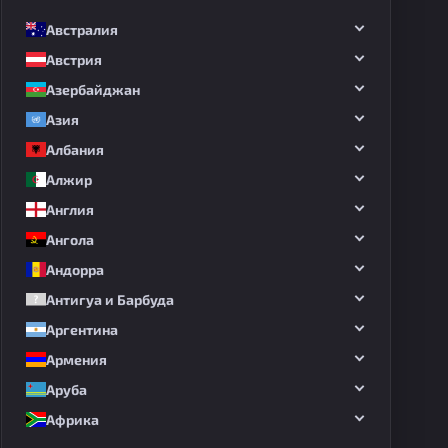
Австралия
Австрия
Азербайджан
Азия
Албания
Алжир
Англия
Ангола
Андорра
Антигуа и Барбуда
Аргентина
Армения
Аруба
Африка