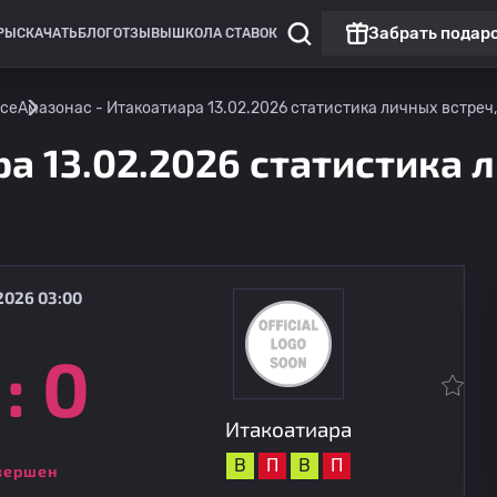
Забрать подар
РЫ
СКАЧАТЬ
БЛОГ
ОТЗЫВЫ
ШКОЛА СТАВОК
нсе
Амазонас - Итакоатиара 13.02.2026 статистика личных встреч,
а 13.02.2026 статистика л
2026 03:00
:
0
Чемпионат России: РПЛ
Топ матч
Локомотив Москва
08.08
18:00
Акрон
Итакоатиара
В
П
В
П
вершен