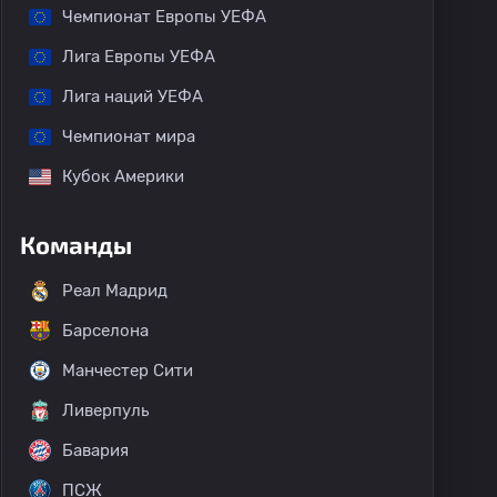
Чемпионат Европы УЕФА
Лига Европы УЕФА
Лига наций УЕФА
Чемпионат мира
Кубок Америки
Команды
Реал Мадрид
Барселона
Манчестер Сити
Ливерпуль
Бавария
ПСЖ