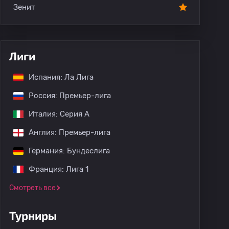
Зенит
Лиги
Испания: Ла Лига
Россия: Премьер-лига
зилия
Амазоненсе 2: Бразилия
Copa Norte: Brazil
Италия: Серия А
Англия: Премьер-лига
Германия: Бундеслига
Франция: Лига 1
Смотреть все
Турниры