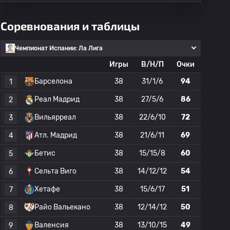
Соревнования и таблицы
Чемпионат Испании: Ла Лига
Игры
В/Н/П
Очки
Барселона
38
31/1/6
94
1
Реал Мадрид
38
27/5/6
86
2
Вильярреал
38
22/6/10
72
3
Атл. Мадрид
38
21/6/11
69
4
Бетис
38
15/15/8
60
5
Сельта Виго
38
14/12/12
54
6
Хетафе
38
15/6/17
51
7
Райо Вальекано
38
12/14/12
50
8
Валенсия
38
13/10/15
49
9