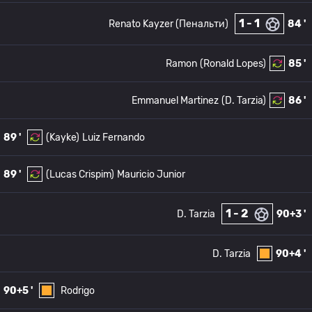
1 - 1
Renato Kayzer (Пенальти)
84 '
Ramon
(Ronald Lopes)
85 '
Emmanuel Martinez
(D. Tarzia)
86 '
89 '
(Kayke)
Luiz Fernando
89 '
(Lucas Crispim)
Mauricio Junior
1 - 2
D. Tarzia
90+3 '
D. Tarzia
90+4 '
90+5 '
Rodrigo