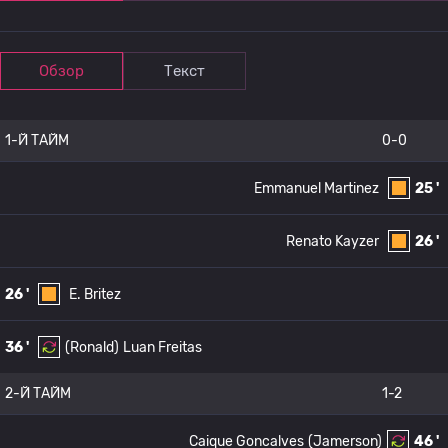
Обзор
Текст
1-Й ТАЙМ
0-0
Emmanuel Martinez
25 '
Renato Kayzer
26 '
26 '
E. Britez
36 '
(Ronald)
Luan Freitas
2-Й ТАЙМ
1-2
Caique Goncalves
(Jamerson)
46 '