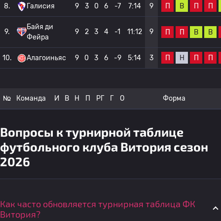
П
В
П
П
8.
Галисия
9
3
0
6
-7
7:14
9
Байя ди
9.
9
2
3
4
-1
11:12
9
П
П
В
В
Фейра
П
Н
П
П
10.
Алагоиньяс
9
0
3
6
-9
5:14
3
№
Команда
И
В
Н
П
РГ
Г
О
Форма
Вопросы к турнирной таблице
футбольного клуба Витория сезон
2026
Как часто обновляется турнирная таблица ФК
Витория?