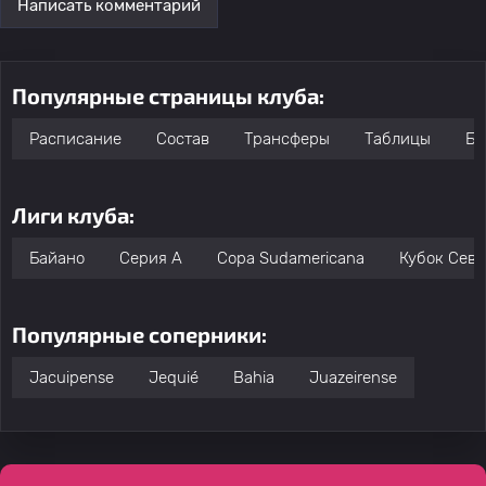
Написать комментарий
Популярные страницы клуба:
Расписание
Состав
Трансферы
Таблицы
Бо
Лиги клуба:
Байано
Серия А
Copa Sudamericana
Кубок Севе
Популярные соперники:
Jacuipense
Jequié
Bahia
Juazeirense