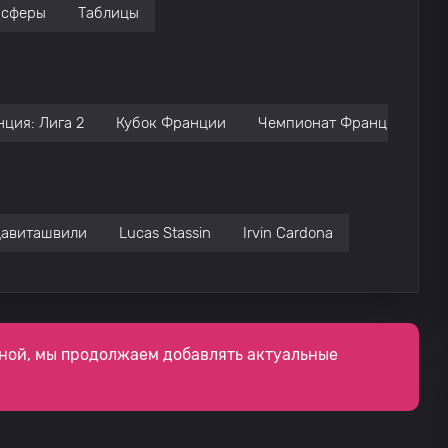
нсферы
Таблицы
ция: Лига 2
Кубок Франции
Чемпионат Франции: Лига
Давиташвили
Lucas Stassin
Irvin Cardona
ной, мы продолжаем добавлять актуальные