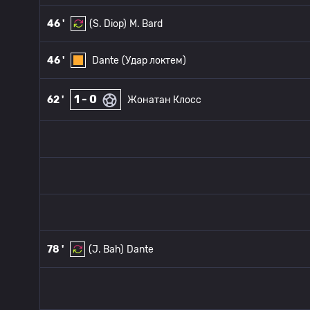
46 '
(S. Diop)
M. Bard
46 '
Dante
(Удар локтем)
1 - 0
62 '
Жонатан Клосс
78 '
(J. Bah)
Dante