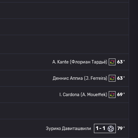
A. Kante
(Флориан Тардьё)
63 '
Деннис Аппиа
(J. Ferreira)
63 '
I. Cardona
(A. Moueffek)
69 '
1 - 1
Зурико Давиташвили
79 '