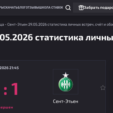
Забрать подар
РЫ
СКАЧАТЬ
БЛОГ
ОТЗЫВЫ
ШКОЛА СТАВОК
а - Сент-Этьен 29.05.2026 статистика личных встреч, счёт и об
.05.2026 статистика личны
2026 21:45
:
1
Франция: Лига 2
Матч дня
Сент-Этьен
14.08
21:45
Клермон
Сент-Этьен
вершен