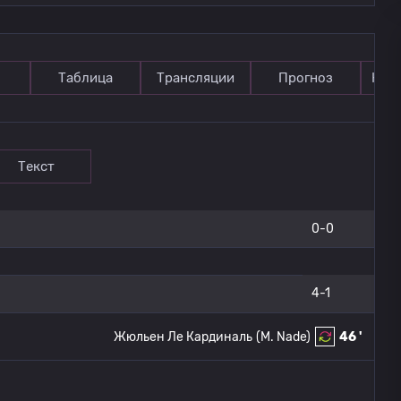
Таблица
Трансляции
Прогноз
Ком
Текст
0-0
4-1
Жюльен Ле Кардиналь
(M. Nade)
46 '