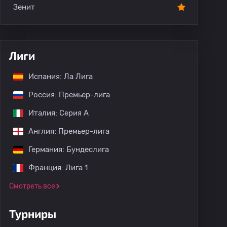
Зенит
Лиги
Испания: Ла Лига
Россия: Премьер-лига
Италия: Серия А
Англия: Премьер-лига
Германия: Бундеслига
Франция: Лига 1
Смотреть все
Турниры