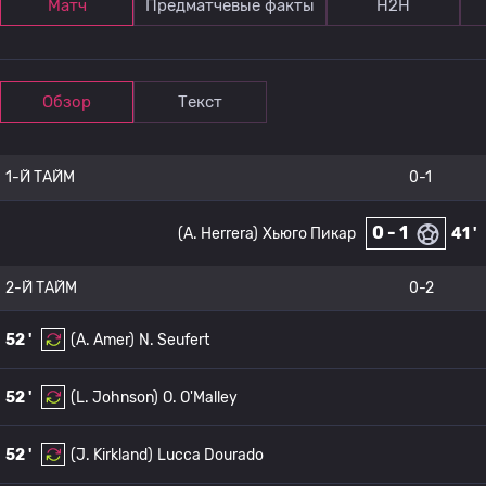
Матч
Предматчевые факты
Н2Н
Обзор
Текст
1-Й ТАЙМ
0-1
0 - 1
(A. Herrera)
Хьюго Пикар
41 '
2-Й ТАЙМ
0-2
52 '
(A. Amer)
N. Seufert
52 '
(L. Johnson)
O. O'Malley
52 '
(J. Kirkland)
Lucca Dourado