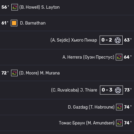
56 '
(B. Howell)
S. Layton
61 '
D. Barnathan
0 - 2
(A. Sejdic)
Хьюго Пикар
63 '
A. Herrera
(Оуэн Престус)
64 '
72 '
(D. Moore)
M. Murana
0 - 3
(C. Ruvalcaba)
J. Thiare
73 '
D. Gazdag
(T. Habroune)
74 '
Томас Браун
(M. Amundsen)
74 '