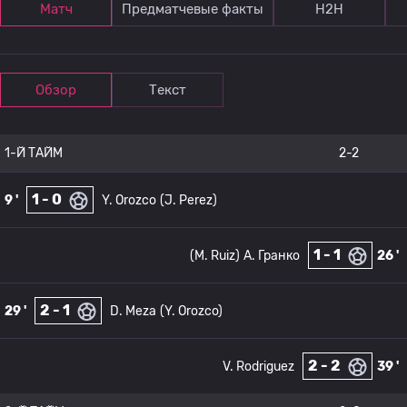
Матч
Предматчевые факты
Н2Н
Обзор
Текст
1-Й ТАЙМ
2-2
1 - 0
9 '
Y. Orozco
(J. Perez)
1 - 1
(M. Ruiz)
A. Гранко
26 '
2 - 1
29 '
D. Meza
(Y. Orozco)
2 - 2
V. Rodriguez
39 '