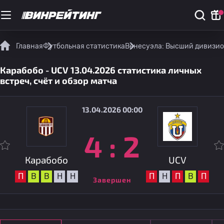
Главная
Футбольная статистика
Венесуэла: Высший дивизи
Карабобо - UCV 13.04.2026 статистика личных
встреч, счёт и обзор матча
13.04.2026 00:00
4
:
2
Карабобо
UCV
П
В
В
Н
Н
П
Н
П
В
П
Завершен