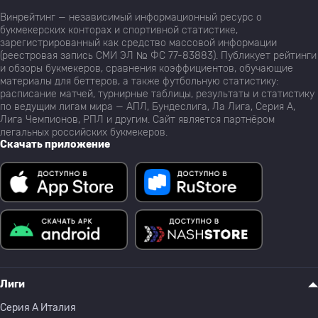
Винрейтинг — независимый информационный ресурс о
букмекерских конторах и спортивной статистике,
зарегистрированный как средство массовой информации
(реестровая запись СМИ ЭЛ № ФС 77-83883). Публикует рейтинги
и обзоры букмекеров, сравнения коэффициентов, обучающие
материалы для беттеров, а также футбольную статистику:
расписание матчей, турнирные таблицы, результаты и статистику
по ведущим лигам мира — АПЛ, Бундеслига, Ла Лига, Серия А,
Лига Чемпионов, РПЛ и другим. Сайт является партнёром
легальных российских букмекеров.
Скачать приложение
Лиги
Серия A Италия