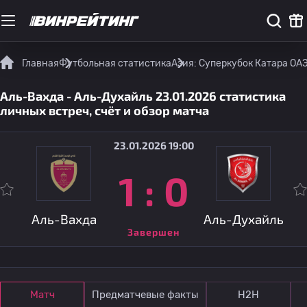
Главная
Футбольная статистика
Азия: Суперкубок Катара ОА
Аль-Вахда - Аль-Духайль 23.01.2026 статистика
личных встреч, счёт и обзор матча
23.01.2026 19:00
1
:
0
Аль-Вахда
Аль-Духайль
Завершен
Матч
Предматчевые факты
Н2Н