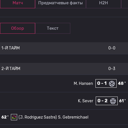
Матч
Предматчевые факты
Н2Н
Обзор
Текст
1-Й ТАЙМ
0-0
2-Й ТАЙМ
0-3
0 - 1
M. Hansen
48 '
0 - 2
K. Sever
61 '
62 '
(J. Rodriguez Sastre)
S. Gebremichael