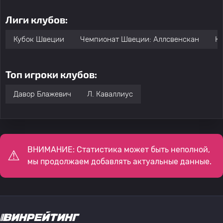
Лиги клубов:
Кубок Швеции
Чемпионат Швеции: Аллсвенскан
К
Топ игроки клубов:
Давор Блажевич
Л. Каваллиус
ВНИМАНИЕ: Статистика может быть неполной,
мы продолжаем добавлять актуальные данные.