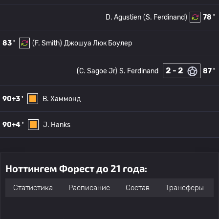
D. Agustien
(S. Ferdinand)
78 '
83 '
(F. Smith)
Джошуа Люк Боулер
2 - 2
(C. Sagoe Jr)
S. Ferdinand
87 '
90+3 '
B. Хаммонд
90+4 '
J. Hanks
Ноттингем Форест до 21 года:
Статистика
Расписание
Состав
Трансферы