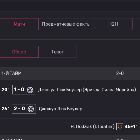
Матч
Предматчевые факты
Н2Н
Обзор
Текст
1-Й ТАЙМ
2-0
1 - 0
20 '
Джошуа Люк Боулер
(Эрик да Силва Морейра)
2 - 0
26 '
Джошуа Люк Боулер
H. Dudziak
(I. Ibrahim)
45+1 '