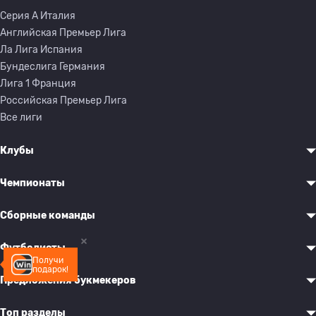
Серия A Италия
Английская Премьер Лига
Ла Лига Испания
Бундеслига Германия
Лига 1 Франция
Российская Премьер Лига
Все лиги
Клубы
Чемпионаты
Сборные команды
Футболисты
Получи
подарок!
Предложения букмекеров
Топ разделы