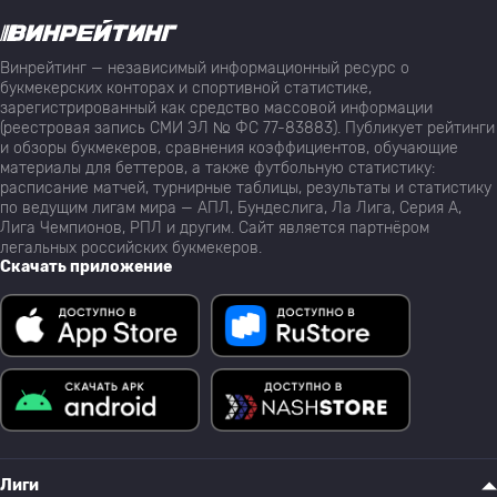
Винрейтинг — независимый информационный ресурс о
букмекерских конторах и спортивной статистике,
зарегистрированный как средство массовой информации
(реестровая запись СМИ ЭЛ № ФС 77-83883). Публикует рейтинги
и обзоры букмекеров, сравнения коэффициентов, обучающие
материалы для беттеров, а также футбольную статистику:
расписание матчей, турнирные таблицы, результаты и статистику
по ведущим лигам мира — АПЛ, Бундеслига, Ла Лига, Серия А,
Лига Чемпионов, РПЛ и другим. Сайт является партнёром
легальных российских букмекеров.
Скачать приложение
Лиги