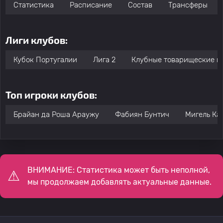
Статистика
Расписание
Состав
Трансферы
Лиги клубов:
Кубок Португалии
Лига 2
Клубные товарищеские м
Топ игроки клубов:
Брайан да Роша Араужу
Фабиян Бунтич
Мигель Ка
ВНИМАНИЕ: Статистика может быть неполной,
мы продолжаем добавлять актуальные данные.