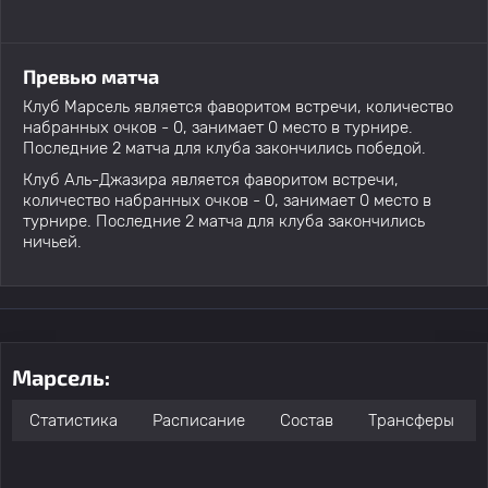
Превью матча
Клуб Марсель является фаворитом встречи, количество
набранных очков - 0, занимает 0 место в турнире.
Последние 2 матча для клуба закончились победой.
Клуб Аль-Джазира является фаворитом встречи,
количество набранных очков - 0, занимает 0 место в
турнире. Последние 2 матча для клуба закончились
ничьей.
Марсель:
Статистика
Расписание
Состав
Трансферы