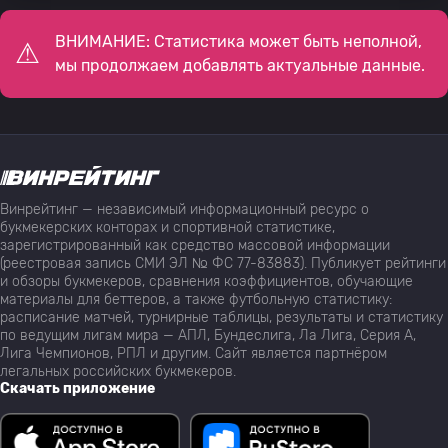
ВНИМАНИЕ: Статистика может быть неполной,
мы продолжаем добавлять актуальные данные.
Винрейтинг — независимый информационный ресурс о
букмекерских конторах и спортивной статистике,
зарегистрированный как средство массовой информации
(реестровая запись СМИ ЭЛ № ФС 77-83883). Публикует рейтинги
и обзоры букмекеров, сравнения коэффициентов, обучающие
материалы для беттеров, а также футбольную статистику:
расписание матчей, турнирные таблицы, результаты и статистику
по ведущим лигам мира — АПЛ, Бундеслига, Ла Лига, Серия А,
Лига Чемпионов, РПЛ и другим. Сайт является партнёром
легальных российских букмекеров.
Скачать приложение