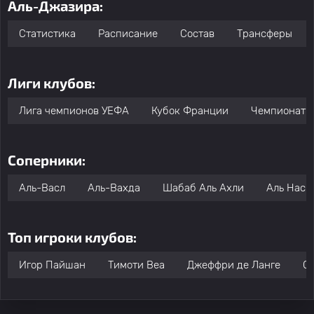
Аль-Джазира:
Статистика
Расписание
Состав
Трансферы
Лиги клубов:
Лига чемпионов УЕФА
Кубок Франции
Чемпионат Ф
Соперники:
Аль-Васл
Аль-Вахда
Шабаб Аль Ахли
Аль Наср
Топ игроки клубов:
Игор Пайшан
Тимоти Веа
Джеффри де Ланге
Са