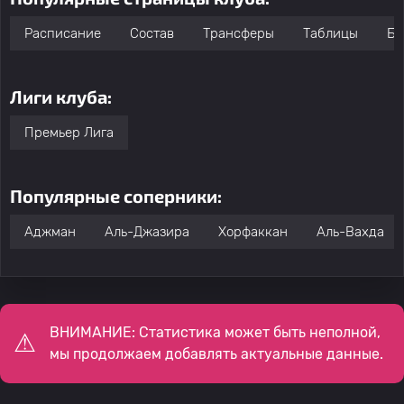
Расписание
Состав
Трансферы
Таблицы
Бо
Лиги клуба:
Премьер Лига
Популярные соперники:
Аджман
Аль-Джазира
Хорфаккан
Аль-Вахда
ВНИМАНИЕ: Статистика может быть неполной,
мы продолжаем добавлять актуальные данные.