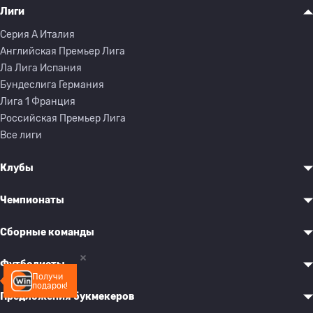
Лиги
Серия A Италия
Английская Премьер Лига
Ла Лига Испания
Бундеслига Германия
Лига 1 Франция
Российская Премьер Лига
Все лиги
Клубы
Чемпионаты
Сборные команды
Футболисты
Получи
подарок!
Предложения букмекеров