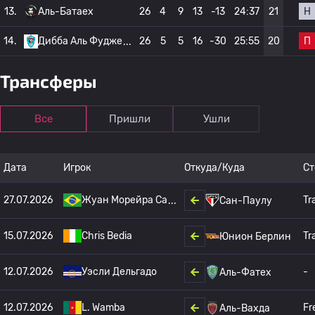
Н
13.
Аль-Батаех
26
4
9
13
-13
24:37
21
П
14.
Дибба Аль Фудже
26
5
5
16
-30
25:55
20
Трансферы
Все
Пришли
Ушли
Дата
Игрок
Откуда/Куда
Ст
27.07.2026
Жуан Морейра Са
Tr
Сан-Паулу
15.07.2026
Chris Bedia
Tr
Юнион Берлин
12.07.2026
Уэсли Дельгадо
-
Аль-Фатех
12.07.2026
L. Wamba
Fr
Аль-Вахда