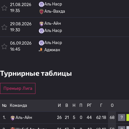
Аль Наср
21.08.2026
19:35
Аль-Вахда
Аль-Айн
29.08.2026
19:30
Аль Наср
Аль Наср
06.09.2026
16:45
Аджман
Турнирные таблицы
Премьер Лига
№
Команда
И
В
Н
П
РГ
Г
О
?
1.
Аль-Айн
26
21
5
0
44
62:18
68