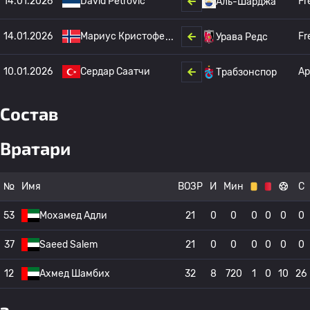
14.01.2026
David Petrovic
Fr
Аль-Шарджа
14.01.2026
Мариус Кристофе
Fr
Урава Редс
10.01.2026
Сердар Саатчи
Ар
Трабзонспор
Состав
Вратари
№
Имя
ВОЗР
И
Мин
С
53
Мохамед Адли
21
0
0
0
0
0
0
37
Saeed Salem
21
0
0
0
0
0
0
12
Ахмед Шамбих
32
8
720
1
0
10
26