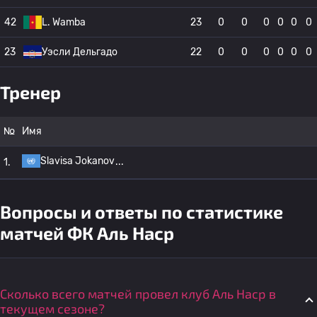
42
L. Wamba
23
0
0
0
0
0
0
23
Уэсли Дельгадо
22
0
0
0
0
0
0
Тренер
№
Имя
Slavisa Jokanov
1.
Вопросы и ответы по статистике
матчей ФК Аль Наср
Сколько всего матчей провел клуб Аль Наср в
текущем сезоне?