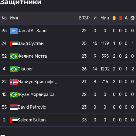
Защитники
№
Имя
ВОЗР
И
Мин
А
35
Jamal Al-Saadi
22
0
0
0
0
0
0
24
Заид Султан
25
15
1179
1
0
0
1
52
Фелипе Мотта
23
9
595
2
0
2
0
4
Glauber
26
14
1202
2
0
1
2
22
Мариус Кристофе
31
8
715
2
0
0
0
15
Жуан Морейра Са
22
0
0
0
0
0
0
55
David Petrovic
23
0
0
0
0
0
0
2
Saleem Sultan
33
0
0
0
0
0
0