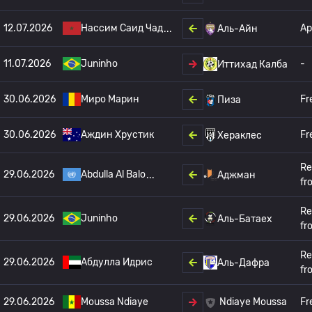
12.07.2026
Нассим Саид Чад
Ар
Аль-Айн
11.07.2026
Juninho
-
Иттихад Калба
30.06.2026
Миро Марин
Fr
Пиза
30.06.2026
Аждин Хрустик
Fr
Хераклес
Re
29.06.2026
Abdulla Al Balo
Аджман
fr
Re
29.06.2026
Juninho
Аль-Батаех
fr
Re
29.06.2026
Абдулла Идрис
Аль-Дафра
fr
29.06.2026
Moussa Ndiaye
Fr
Ndiaye Moussa