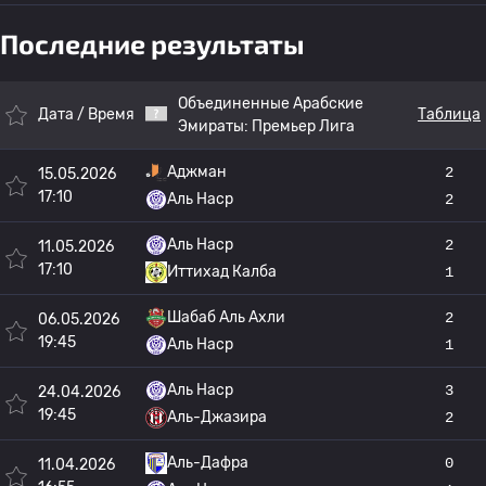
Последние результаты
Объединенные Арабские
Дата / Время
Таблица
Эмираты:
Премьер Лига
Аджман
2
15.05.2026
17:10
Аль Наср
2
Аль Наср
2
11.05.2026
17:10
Иттихад Калба
1
Шабаб Аль Ахли
2
06.05.2026
19:45
Аль Наср
1
Аль Наср
3
24.04.2026
19:45
Аль-Джазира
2
Аль-Дафра
0
11.04.2026