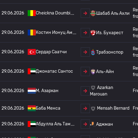
Re
29.06.2026
Cheickna Doumbi
Шабаб Аль Ахли
fr
Re
29.06.2026
Костин Ионуц Ам
Из. Бухарест
fr
Re
29.06.2026
Сердар Саатчи
Трабзонспор
fr
Re
29.06.2026
Джонатас Сантос
Аль-Айн
fr
Azarkan
29.06.2026
М. Азаркан
Fr
Marouan
29.06.2026
Баба Менса
Fr
Mensah Bernard
29.06.2026
Абдулла Аль Там
Fr
Аджман