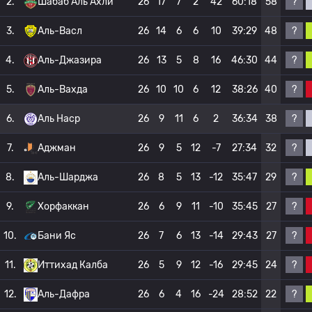
?
2.
Шабаб Аль Ахли
26
17
7
2
42
60:18
58
?
3.
Аль-Васл
26
14
6
6
10
39:29
48
?
4.
Аль-Джазира
26
13
5
8
16
46:30
44
?
5.
Аль-Вахда
26
10
10
6
12
38:26
40
?
6.
Аль Наср
26
9
11
6
2
36:34
38
?
7.
Аджман
26
9
5
12
-7
27:34
32
?
8.
Аль-Шарджа
26
8
5
13
-12
35:47
29
?
9.
Хорфаккан
26
6
9
11
-10
35:45
27
?
10.
Бани Яс
26
7
6
13
-14
29:43
27
?
11.
Иттихад Калба
26
5
9
12
-16
29:45
24
?
12.
Аль-Дафра
26
6
4
16
-24
28:52
22