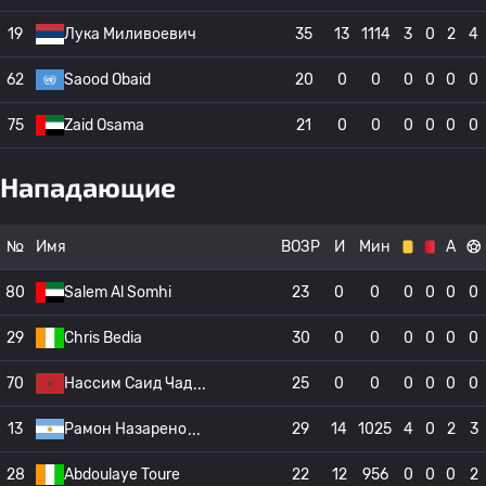
19
Лука Миливоевич
35
13
1114
3
0
2
4
62
Saood Obaid
20
0
0
0
0
0
0
75
Zaid Osama
21
0
0
0
0
0
0
Нападающие
№
Имя
ВОЗР
И
Мин
А
80
Salem Al Somhi
23
0
0
0
0
0
0
29
Chris Bedia
30
0
0
0
0
0
0
70
Нассим Саид Чад
25
0
0
0
0
0
0
13
Рамон Назарено
29
14
1025
4
0
2
3
28
Abdoulaye Toure
22
12
956
0
0
0
2