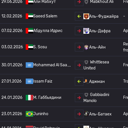
29.06.2026
Али Мабхут
Fr
Mabkhout Ali
12.02.2026
Saeed Salem
-
Аль-Фуджайра
07.02.2026
Абдулла Идрис
Ар
Аль-Дафра
Re
03.02.2026
S. Sosu
Аль-Айн
fr
Whittlesea
30.01.2026
Mohammad Al Saa
Fr
United
27.01.2026
Issam Faiz
Tr
Аджман
Gabbiadini
24.01.2026
M. Габбьядини
Fr
Manolo
23.01.2026
Juninho
Ар
Аль-Батаех