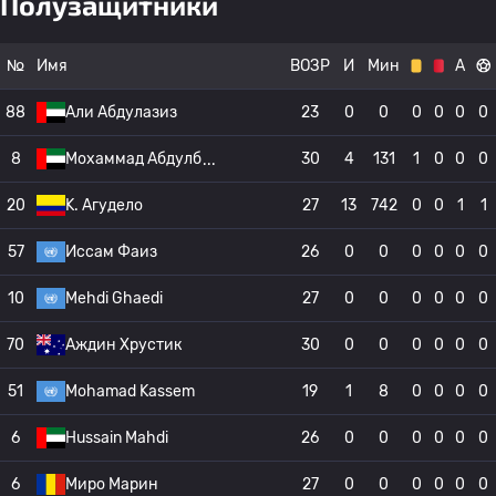
Полузащитники
№
Имя
ВОЗР
И
Мин
А
88
Али Абдулазиз
23
0
0
0
0
0
0
8
Мохаммад Абдулб
30
4
131
1
0
0
0
20
K. Агудело
27
13
742
0
0
1
1
57
Иссам Фаиз
26
0
0
0
0
0
0
10
Mehdi Ghaedi
27
0
0
0
0
0
0
70
Аждин Хрустик
30
0
0
0
0
0
0
51
Mohamad Kassem
19
1
8
0
0
0
0
6
Hussain Mahdi
26
0
0
0
0
0
0
6
Миро Марин
27
0
0
0
0
0
0