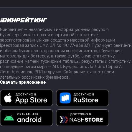
Винрейтинг — независимый информационный ресурс о
букмекерских конторах и спортивной статистике,
зарегистрированный как средство массовой информации
(реестровая запись СМИ ЭЛ № ФС 77-83883). Публикует рейтинги
и обзоры букмекеров, сравнения коэффициентов, обучающие
материалы для беттеров, а также футбольную статистику:
расписание матчей, турнирные таблицы, результаты и статистику
по ведущим лигам мира — АПЛ, Бундеслига, Ла Лига, Серия А,
Лига Чемпионов, РПЛ и другим. Сайт является партнёром
легальных российских букмекеров.
Скачать приложение