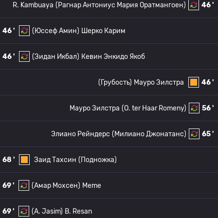
R. Kambuaya
(Рагнар Антониус Мария Оратмангоен)
46 '
46 '
(Юссеф Амин)
Шерко Карим
46 '
(Зидан Икбал)
Кевин Энкидо Якоб
(Грубость)
Мауро Зилстра
46 '
Мауро Зилстра
(O. ter Haar Romeny)
56 '
Элиано Рейндерс
(Милиано Джонатанс)
65 '
68 '
Заид Тахсин
(Подножка)
69 '
(Амар Мохсен)
Meme
69 '
(A. Jasim)
B. Resan