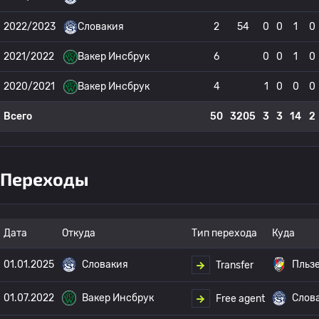
2022/2023
Словакия
2
54
0
0
1
0
2021/2022
Вакер Инсбрук
6
0
0
1
0
2020/2021
Вакер Инсбрук
4
1
0
0
0
Всего
50
3205
3
3
14
2
Переходы
Дата
Откуда
Тип перехода
Куда
01.01.2025
Словакия
Пльз
Transfer
01.07.2022
Вакер Инсбрук
Слов
Free agent