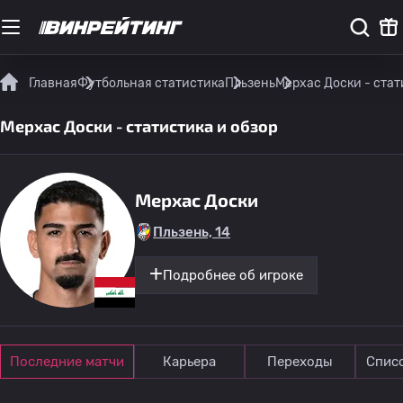
Главная
Футбольная статистика
Пльзень
Мерхас Доски - стат
Мерхас Доски - статистика и обзор
Мерхас Доски
Пльзень, 14
Подробнее об игроке
Последние матчи
Карьера
Переходы
Спис