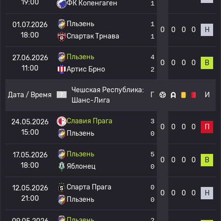
19:00
ФК Копенгаген
1
Пльзень
1
01.07.2026
0
0
0
0
Н
18:00
Спартак Трнава
1
Пльзень
4
27.06.2026
0
0
0
0
В
11:00
Артис Брно
2
Чешская Республика:
Дата / Время
Г
И
Шанс-Лига
Славия Прага
3
24.05.2026
0
0
0
0
П
15:00
Пльзень
0
Пльзень
5
17.05.2026
0
0
0
0
В
18:00
Яблонец
0
Спарта Прага
0
12.05.2026
0
0
0
0
Н
21:00
Пльзень
0
Пльзень
2