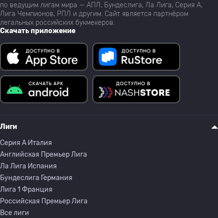
по ведущим лигам мира — АПЛ, Бундеслига, Ла Лига, Серия А,
Лига Чемпионов, РПЛ и другим. Сайт является партнёром
37
Dwight Merrick
Ямайка
0
легальных российских букмекеров.
Скачать приложение
38
Ian Fray
Ямайка
0
39
Г. Говеа
Боливия
0
40
Andre Brooks
Ямайка
0
Лиги
Гильермо Вискарра
41
Боливия
0
Серия A Италия
Брукнер
Английская Премьер Лига
Ла Лига Испания
Кония Хроник Бойс-
Бундеслига Германия
42
Ямайка
0
Кларк
Лига 1 Франция
Российская Премьер Лига
Все лиги
Эктор Мануэль