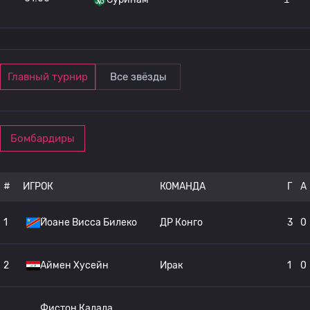
Главный турнир
Все звёзды
Бомбардиры
#
ИГРОК
КОМАНДА
Г
A
1
Йоане Висса Билеко
ДР Конго
3
0
2
Аймен Хусейн
Ирак
1
0
Фистон Калала