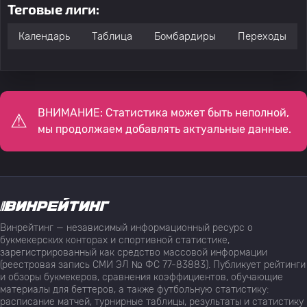
Теговые лиги:
30
Courtney Clarke
Ямайка
0
Календарь
Таблица
Бомбардиры
Переходы
Тахвон Равелл
31
Ямайка
0
Кэмпбелл
ВНИМАНИЕ: Статистика может быть неполной,
32
Marlon van de Wetering
Ямайка
0
мы продолжаем добавлять актуальные данные.
33
K. Диксон
Ямайка
0
34
Joshua Grant
Ямайка
0
Винрейтинг — независимый информационный ресурс о
букмекерских конторах и спортивной статистике,
35
Jamal Lowe
Ямайка
0
зарегистрированный как средство массовой информации
(реестровая запись СМИ ЭЛ № ФС 77-83883). Публикует рейтинги
и обзоры букмекеров, сравнения коэффициентов, обучающие
36
Karoy Anderson
Ямайка
0
материалы для беттеров, а также футбольную статистику:
расписание матчей, турнирные таблицы, результаты и статистику