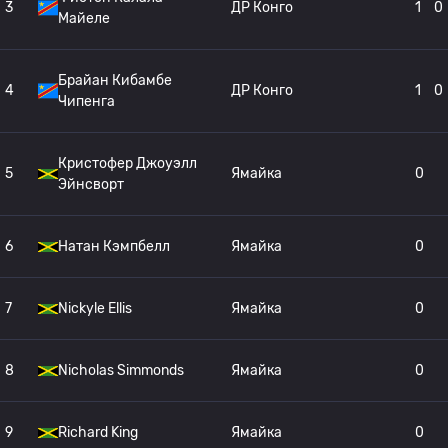
3
ДР Конго
1
0
Майеле
Брайан Кибамбе
4
ДР Конго
1
0
Чипенга
Кристофер Джоуэлл
5
Ямайка
0
Эйнсворт
6
Натан Кэмпбелл
Ямайка
0
7
Nickyle Ellis
Ямайка
0
8
Nicholas Simmonds
Ямайка
0
9
Richard King
Ямайка
0