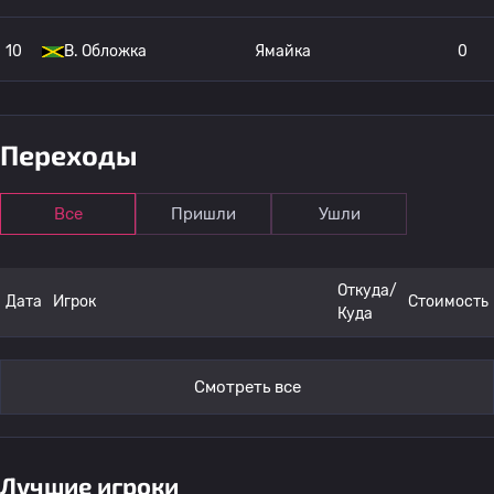
10
B. Обложка
Ямайка
0
11
Diego Arroyo
Боливия
0
Переходы
Даджаун Энтони
12
Ямайка
0
Браун
Все
Пришли
Ушли
Рональдо Ромарио
13
Ямайка
Откуда/
0
Дата
Игрок
Стоимость
Уэбстер
Куда
14
Renaldo Cephas
Ямайка
0
Смотреть все
15
Raheem Edwards
Ямайка
0
Лучшие игроки