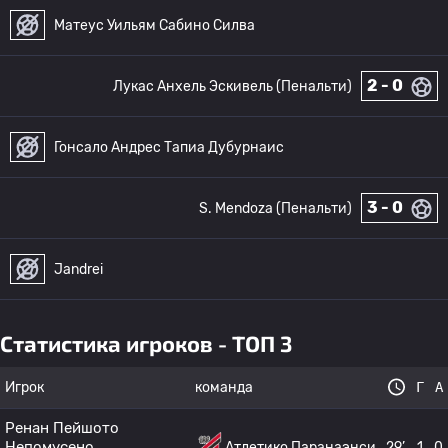
Матеус Уильям Сабино Силва
2 - 0
Лукас Анхель Эскивель (Пенальти)
Гонсало Андрес Тапиа Дубурнаис
3 - 0
S. Mendoza (Пенальти)
Jandrei
Статистика игроков - ТОП 3
Игрок
команда
Г
А
Ренан Пейшото
Непомусено
Атлетико Паранаэнси
29’
1
0