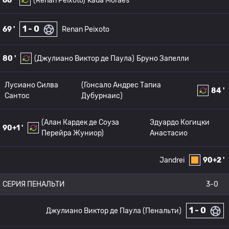
66 '
(Renan Peixoto)
Kaua Moraes
1 - 0
69 '
Renan Peixoto
80 '
(Джулиано Виктор де Паула)
Бруно Запелли
Лусиано Силва
(Гонсало Андрес Тапиа
84 '
Сантос
Дубурнаис)
(Алан Кардек де Соуза
Эдуардо Когицки
90+1 '
Перейра Жуниор)
Анастасио
Jandrei
90+2 '
СЕРИЯ ПЕНАЛЬТИ
3-0
1 - 0
Джулиано Виктор де Паула (Пенальти)