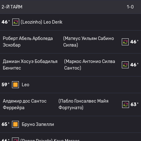
2-Й ТАЙМ
1-0
46 '
(Leozinho)
Leo Derik
Роберт Абель Арболеда
(Матеус Уильям Сабино
46 '
Эскобар
Силва)
Дамиан Хосуэ Бобадилья
(Маркос Антонио Силва
46 '
Бенитес
Сантос)
59 '
Leo
Алдемир дос Сантос
(Пабло Гонсалвес Майя
63 '
Феррейра
Фортунато)
65 '
Бруно Запелли