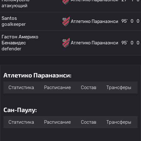
атакующий
Santos
95’
0
0
Атлетико Паранаэнси
goalkeeper
Гастон Америко
Бенавидес
Атлетико Паранаэнси
95’
0
0
defender
Атлетико Паранаэнси:
Статистика
Расписание
Состав
Трансферы
Сан-Паулу:
Статистика
Расписание
Состав
Трансферы