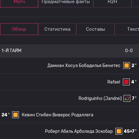
Матч
Предматчевые факты
Н2Н
Обзор
Статистика
Составы
Текс
1-Й ТАЙМ
0-0
Дамиан Хосуэ Бобадилья Бенитес
2 '
Rafael
4 '
Rodriguinho
(Jandrei)
7 '
24 '
Кевин Стибен Виверос Родаллега
Роберт Абель Арболеда Эскобар
45+7 '