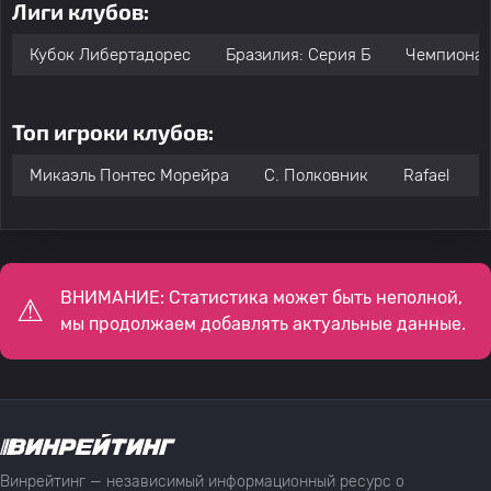
Лиги клубов:
Кубок Либертадорес
Бразилия: Серия Б
Чемпионат
Топ игроки клубов:
Микаэль Понтес Морейра
C. Полковник
Rafael
ВНИМАНИЕ: Статистика может быть неполной,
мы продолжаем добавлять актуальные данные.
Винрейтинг — независимый информационный ресурс о