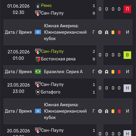
Ремо
1
01.06.2026
0
0
0
0
П
02:30
Сан-Паулу
0
Южная Америка:
Дата / Время
Южноамериканский
Г
И
кубок
Сан-Паулу
2
27.05.2026
0
0
0
0
В
01:00
Бостонская река
0
Дата / Время
Бразилия:
Серия А
Г
И
Сан-Паулу
1
23.05.2026
0
0
0
0
Н
23:00
Ботафого
1
Южная Америка:
Дата / Время
Южноамериканский
Г
И
кубок
Сан-Паулу
1
20.05.2026
0
0
0
0
Н