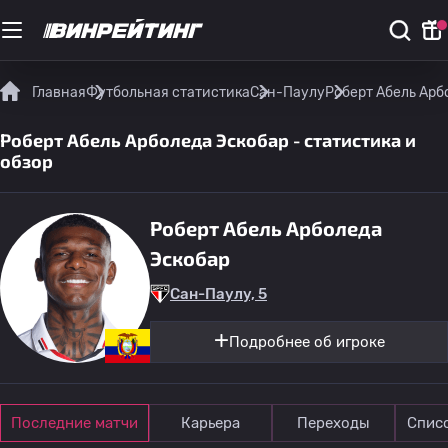
Главная
Футбольная статистика
Сан-Паулу
Роберт Абель Арб
Роберт Абель Арболеда Эскобар - статистика и
обзор
Роберт Абель Арболеда
Эскобар
Сан-Паулу, 5
Подробнее об игроке
Последние матчи
Карьера
Переходы
Спис