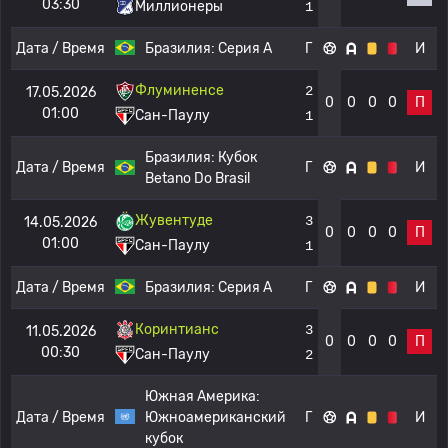
03:30
Миллионеры
1
Дата / Время
Бразилия:
Серия А
Г
И
Флуминенсе
2
17.05.2026
0
0
0
0
П
01:00
Сан-Паулу
1
Бразилия:
Кубок
Дата / Время
Г
И
Betano Do Brasil
Жувентуде
3
14.05.2026
0
0
0
0
П
01:00
Сан-Паулу
1
Дата / Время
Бразилия:
Серия А
Г
И
Коринтианс
3
11.05.2026
0
0
0
0
П
00:30
Сан-Паулу
2
Южная Америка:
Дата / Время
Южноамериканский
Г
И
кубок