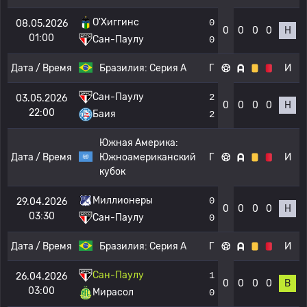
О'Хиггинс
0
08.05.2026
0
0
0
0
Н
01:00
Сан-Паулу
0
Дата / Время
Бразилия:
Серия А
Г
И
Сан-Паулу
2
03.05.2026
0
0
0
0
Н
22:00
Баия
2
Южная Америка:
Дата / Время
Южноамериканский
Г
И
кубок
Миллионеры
0
29.04.2026
0
0
0
0
Н
03:30
Сан-Паулу
0
Дата / Время
Бразилия:
Серия А
Г
И
Сан-Паулу
1
26.04.2026
0
0
0
0
В
03:00
Мирасол
0