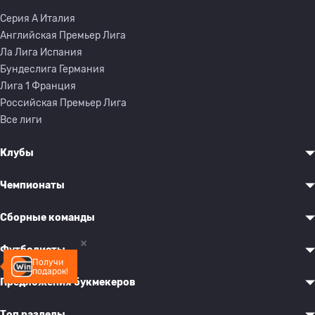
Серия A Италия
Английская Премьер Лига
Ла Лига Испания
Бундеслига Германия
Лига 1 Франция
Российская Премьер Лига
Все лиги
Клубы
Чемпионаты
Сборные команды
Футболисты
Получи
подарок!
Предложения букмекеров
Топ разделы