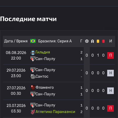
Последние матчи
Дата / Время
Бразилия:
Серия А
Г
И
Гильдия
2
08.08.2026
0
0
1
0
П
22:00
Сан-Паулу
1
Сан-Паулу
-
29.07.2026
0
0
0
0
Н
23:00
Сантос
-
Фламенго
1
27.07.2026
0
0
0
0
Н
00:30
Сан-Паулу
1
Сан-Паулу
1
23.07.2026
0
0
0
0
П
03:30
Атлетико Паранаэнси
2