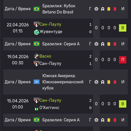
Бразилия:
Кубок
Дата / Время
Г
И
Betano Do Brasil
Сан-Паулу
1
22.04.2026
0
0
0
0
В
01:15
Жувентуде
0
Дата / Время
Бразилия:
Серия А
Г
И
Васко
2
19.04.2026
0
0
0
0
П
00:30
Сан-Паулу
1
Южная Америка:
Дата / Время
Южноамериканский
Г
И
кубок
Сан-Паулу
2
15.04.2026
0
0
0
0
В
01:00
О'Хиггинс
0
Дата / Время
Бразилия:
Серия А
Г
И