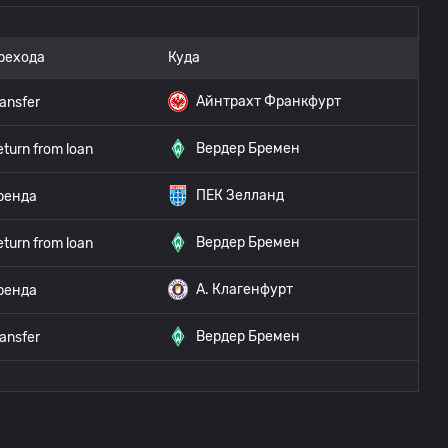
рехода
Куда
Айнтрахт Франкфурт
ransfer
Вердер Бремен
eturn from loan
ПЕК Зелланд
ренда
Вердер Бремен
eturn from loan
A. Клагенфурт
ренда
Вердер Бремен
ransfer