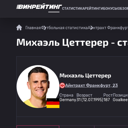
СТАТИСТИКА
РЕЙТИНГИ
БОНУСЫ
ОБЗО
СПОРТИВНАЯ СТАТИСТИКА
Главная
Футбольная статистика
Айнтрахт Франкфур
Михаэль Цеттерер - ст
Михаэль Цеттерер
Айнтрахт Франкфурт, 23
Страна
Возраст
Рост
Позици
Germany
31 (12.07.1995)
187
Goalkee