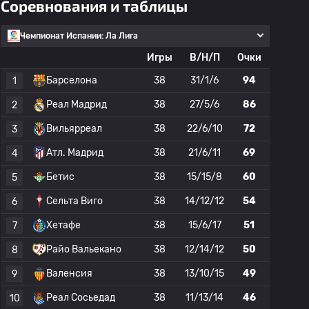
Соревнования и таблицы
Чемпионат Испании: Ла Лига
Игры
В/Н/П
Очки
Барселона
38
31/1/6
94
1
Реал Мадрид
38
27/5/6
86
2
Вильярреал
38
22/6/10
72
3
Атл. Мадрид
38
21/6/11
69
4
Бетис
38
15/15/8
60
5
Сельта Виго
38
14/12/12
54
6
Хетафе
38
15/6/17
51
7
Райо Вальекано
38
12/14/12
50
8
Валенсия
38
13/10/15
49
9
Реал Сосьедад
38
11/13/14
46
10