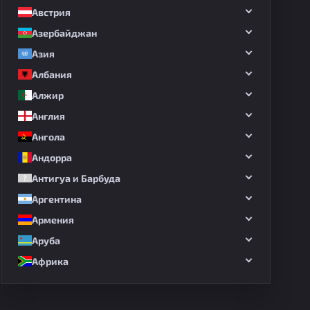
Австрия
Азербайджан
Азия
Албания
Алжир
Англия
Ангола
Андорра
Антигуа и Барбуда
Аргентина
Армения
Аруба
Африка