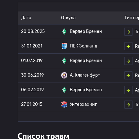
Дата
Откуда
Тип пе
20.08.2025
Вердер Бремен
T
31.01.2021
ПЕК Зелланд
R
01.07.2019
Вердер Бремен
А
30.06.2019
A. Клагенфурт
R
06.02.2019
Вердер Бремен
А
27.01.2015
Унтерхахинг
T
Список травм