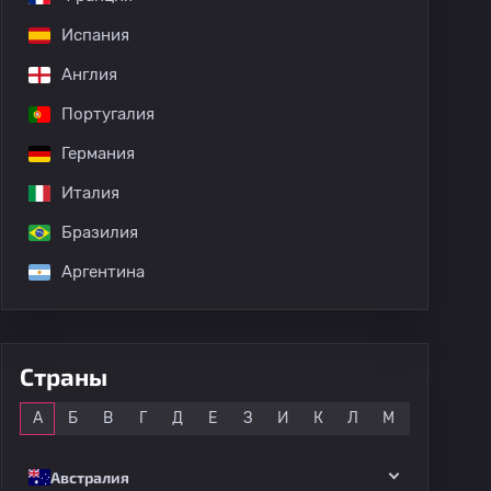
Испания
дных матчей
Англия
Португалия
Германия
Италия
Бразилия
Аргентина
Страны
Все
А
Б
В
Г
Д
Е
З
И
К
Л
М
Н
О
Австралия