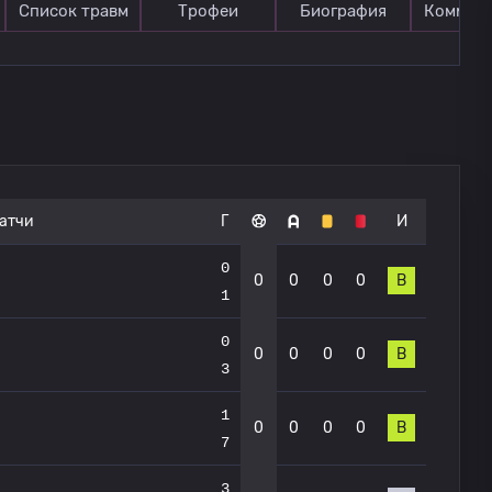
Список травм
Трофеи
Биография
Коммен
атчи
Г
И
0
0
0
0
0
В
1
0
0
0
0
0
В
3
1
0
0
0
0
В
7
3