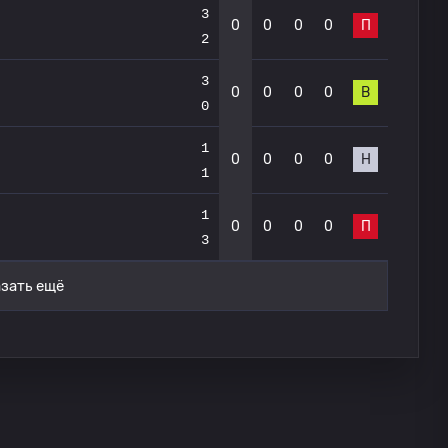
3
0
0
0
0
П
2
3
0
0
0
0
В
0
1
0
0
0
0
Н
1
1
0
0
0
0
П
3
зать ещё