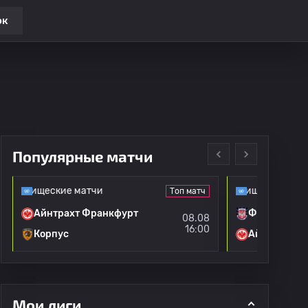
ок
Популярные матчи
варищеские матчи
Клубные товарищеские матчи
Топ матч
Айнтрахт Франкфурт
ФСС Франк
08.08
16:00
Корпус
Айнтрахт Ф
Мои лиги