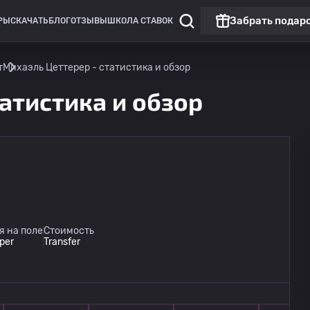
Забрать подар
РЫ
СКАЧАТЬ
БЛОГ
ОТЗЫВЫ
ШКОЛА СТАВОК
т
Михаэль Цеттерер - статистика и обзор
атистика и обзор
Клубные товарищеские матчи
Клубные то
Топ матч
ФСС Франкфурт
12.08
я на поле
Стоимость
19:30
Айнтрахт Франкфурт
per
Transfer