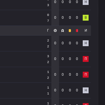
0
0
0
0
Н
3
0
0
0
0
0
В
7
Г
И
2
0
0
0
0
Н
2
3
0
0
0
0
П
2
1
0
0
0
0
П
2
1
0
0
0
0
Н
1
1