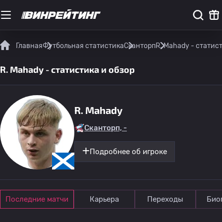
Главная
Футбольная статистика
Сканторп
R. Mahady - статис
R. Mahady - статистика и обзор
R. Mahady
Сканторп, -
Подробнее об игроке
Последние матчи
Карьера
Переходы
Био