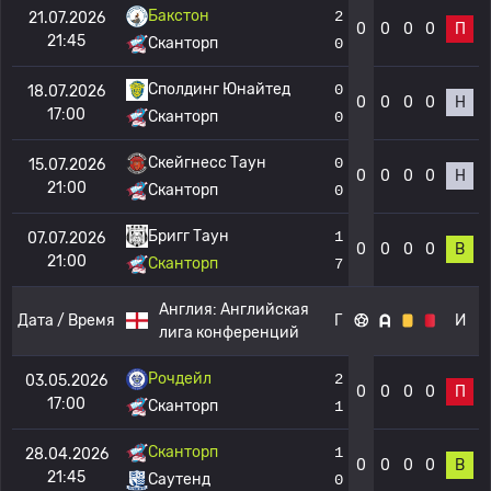
Бакстон
2
21.07.2026
0
0
0
0
П
21:45
Сканторп
0
Сполдинг Юнайтед
0
18.07.2026
0
0
0
0
Н
17:00
Сканторп
0
Скейгнесс Таун
0
15.07.2026
0
0
0
0
Н
21:00
Сканторп
0
1
Бригг Таун
07.07.2026
0
0
0
0
В
21:00
7
Сканторп
Англия:
Английская
Дата / Время
Г
И
лига конференций
Рочдейл
2
03.05.2026
0
0
0
0
П
17:00
Сканторп
1
Сканторп
1
28.04.2026
0
0
0
0
В
21:45
Саутенд
0