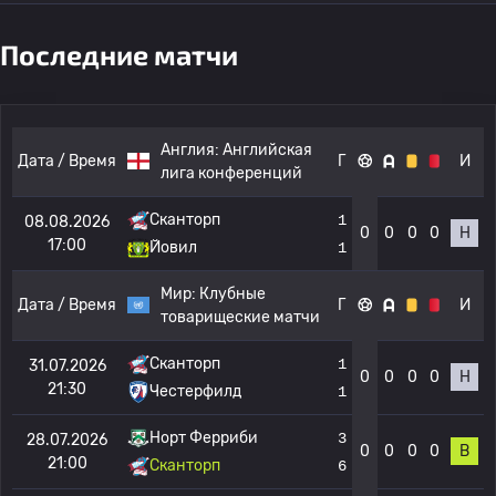
Последние матчи
Англия:
Английская
Дата / Время
Г
И
лига конференций
Сканторп
1
08.08.2026
0
0
0
0
Н
17:00
Йовил
1
Мир:
Клубные
Дата / Время
Г
И
товарищеские матчи
Сканторп
1
31.07.2026
0
0
0
0
Н
21:30
Честерфилд
1
Норт Ферриби
3
28.07.2026
0
0
0
0
В
21:00
Сканторп
6