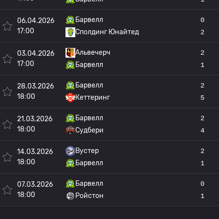
Барвелл
0
06.04.2026
17:00
Сполдинг Юнайтед
2
Альвечерч
2
03.04.2026
17:00
Барвелл
1
Барвелл
2
28.03.2026
18:00
Кеттеринг
5
Барвелл
2
21.03.2026
18:00
Судбери
4
Вустер
2
14.03.2026
18:00
Барвелл
1
Барвелл
0
07.03.2026
18:00
Ройстон
1