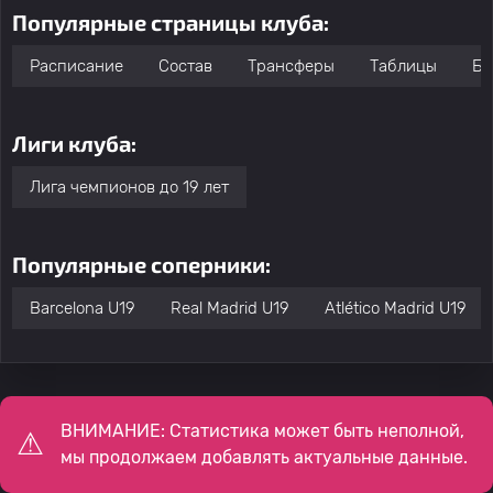
Популярные страницы клуба:
Расписание
Состав
Трансферы
Таблицы
Бо
Лиги клуба:
Лига чемпионов до 19 лет
Популярные соперники:
Barcelona U19
Real Madrid U19
Atlético Madrid U19
ВНИМАНИЕ: Статистика может быть неполной,
мы продолжаем добавлять актуальные данные.