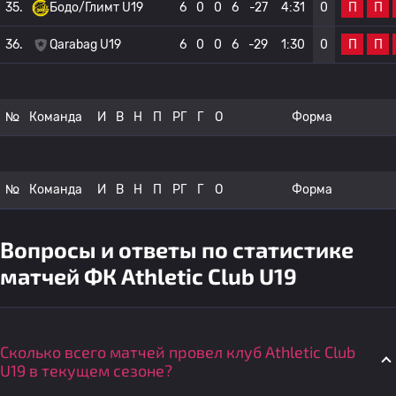
П
П
35.
Бодо/Глимт U19
6
0
0
6
-27
4:31
0
П
П
36.
Qarabag U19
6
0
0
6
-29
1:30
0
№
Команда
И
В
Н
П
РГ
Г
О
Форма
№
Команда
И
В
Н
П
РГ
Г
О
Форма
Вопросы и ответы по статистике
матчей ФК Athletic Club U19
Сколько всего матчей провел клуб Athletic Club
U19 в текущем сезоне?