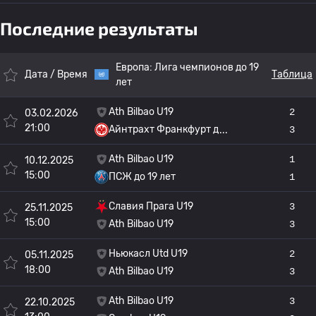
Последние результаты
Европа:
Лига чемпионов до 19
Дата / Время
Таблица
лет
Ath Bilbao U19
2
03.02.2026
21:00
Айнтрахт Франкфурт д
3
Ath Bilbao U19
1
10.12.2025
15:00
ПСЖ до 19 лет
1
Славия Прага U19
3
25.11.2025
15:00
Ath Bilbao U19
3
Ньюкасл Utd U19
2
05.11.2025
18:00
Ath Bilbao U19
3
Ath Bilbao U19
3
22.10.2025