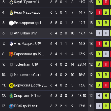
В
П
3.
Клуб "Брюгге" U
6
5
0
1
8
11:3
15
П
В
4.
Реал Мадрид до
6
5
0
1
7
14:7
15
В
В
5.
Вильярреал до 1
6
5
0
1
5
12:7
15
Н
Н
6.
Ath Bilbao U19
6
4
2
0
10
17:7
14
П
В
7.
Атл. Мадрид U19
6
4
1
1
8
16:8
13
В
Н
8.
Барселона до 19
6
4
1
1
4
13:9
13
В
П
9.
Tottenham U19
6
4
0
2
14
28:14
12
В
В
10.
Манчестер Сити
6
4
0
2
10
18:8
12
В
П
11.
Боруссия Дортму
6
4
0
2
5
13:8
12
Н
В
12.
Спортинг-КП до
6
3
3
0
3
13:10
12
Н
В
13.
ПСЖ до 19 лет
6
3
2
1
9
17:8
11