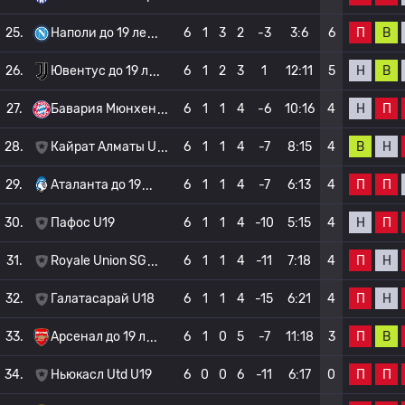
П
В
25.
Наполи до 19 ле
6
1
3
2
-3
3:6
6
Н
В
26.
Ювентус до 19 л
6
1
2
3
1
12:11
5
Н
П
27.
Бавария Мюнхен
6
1
1
4
-6
10:16
4
В
Н
28.
Кайрат Алматы U
6
1
1
4
-7
8:15
4
П
П
29.
Аталанта до 19
6
1
1
4
-7
6:13
4
Н
П
30.
Пафос U19
6
1
1
4
-10
5:15
4
П
Н
31.
Royale Union SG
6
1
1
4
-11
7:18
4
П
Н
32.
Галатасарай U18
6
1
1
4
-15
6:21
4
П
В
33.
Арсенал до 19 л
6
1
0
5
-7
11:18
3
П
П
34.
Ньюкасл Utd U19
6
0
0
6
-11
6:17
0