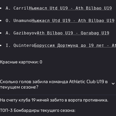
A. Carril
Ньюкасл Utd U19 - Ath Bilbao U19
O. Unamuno
Ньюкасл Utd U19 - Ath Bilbao U19
A. Gazibayov
Ath Bilbao U19 - Qarabag U19
I. Quintero
Боруссия Дортмунд до 19 лет - A
Красные карточки: 0
Сколько голов забила команда Athletic Club U19 в
текущем сезоне?
На счету клуба 19 мячей забито в ворота противника.
ТОП-3 Бомбардиры текущего сезона: