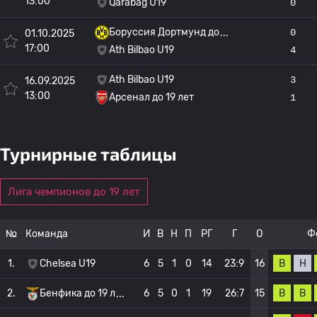
13:00
Qarabag U19
0
Боруссия Дортмунд до
0
01.10.2025
17:00
Ath Bilbao U19
4
Ath Bilbao U19
3
16.09.2025
13:00
Арсенал до 19 лет
1
Турнирные таблицы
Лига чемпионов до 19 лет
№
Команда
И
В
Н
П
РГ
Г
О
Ф
В
Н
1.
Chelsea U19
6
5
1
0
14
23:9
16
В
В
2.
Бенфика до 19 л
6
5
0
1
19
26:7
15