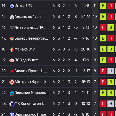
В
П
14.
Интер U19
6
3
2
1
6
14:8
11
В
П
15.
Альянс до 19 ле
6
3
1
2
8
24:16
10
П
В
16.
Ливерпуль до 19
6
3
1
2
-5
8:13
10
В
П
17.
Байер Леверкузе
6
3
1
2
-7
9:16
10
В
В
18.
Монако U19
6
3
0
3
10
20:10
9
В
П
19.
ПСВ до 19 лет
6
2
2
2
4
13:9
8
П
Н
20.
Славия Прага U1
6
2
2
2
-1
16:17
8
П
В
21.
Айнтрахт Франкф
6
2
1
3
2
15:13
7
В
В
22.
Олимпик Марсель
6
2
1
3
1
12:11
7
П
Н
23.
ФК Копенгаген U
6
2
1
3
0
10:10
7
П
П
24.
Олимпиакос Пире
6
2
1
3
-2
8:10
7