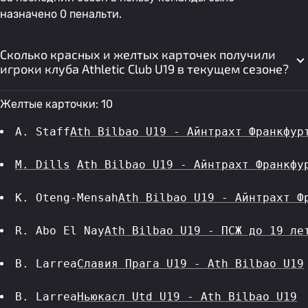
назначено 0 пенальти.
Сколько красных и желтых карточек получили
игроки клуба Athletic Club U19 в текущем сезоне?
Желтые карточки: 10
A. Staff
Ath Bilbao U19 - Айнтрахт Франкфур
M. Dills
Ath Bilbao U19 - Айнтрахт Франкфу
K. Oteng-Mensah
Ath Bilbao U19 - Айнтрахт Ф
R. Abo El Nay
Ath Bilbao U19 - ПСЖ до 19 ле
B. Larrea
Славия Прага U19 - Ath Bilbao U19
B. Larrea
Ньюкасл Utd U19 - Ath Bilbao U19