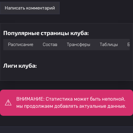
Написать комментарий
Популярные страницы клуба:
Расписание
Состав
Трансферы
Таблицы
Бо
Лиги клуба:
ВНИМАНИЕ: Статистика может быть неполной,
мы продолжаем добавлять актуальные данные.