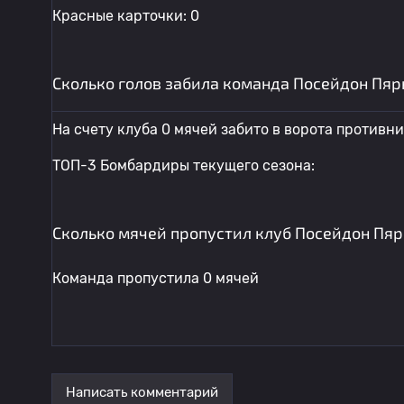
Красные карточки: 0
Сколько голов забила команда Посейдон Пяр
На счету клуба 0 мячей забито в ворота противни
ТОП-3 Бомбардиры текущего сезона:
Сколько мячей пропустил клуб Посейдон Пяр
Команда пропустила 0 мячей
Написать комментарий