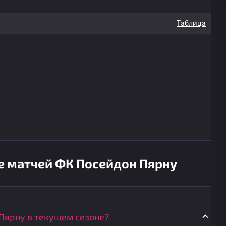
Таблица
ке матчей ФК Посейдон Пярну
 Пярну в текущем сезоне?