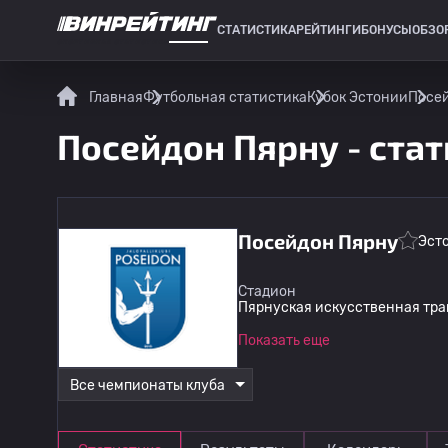
СТАТИСТИКА
РЕЙТИНГИ
БОНУСЫ
ОБЗО
СПОРТИВНАЯ СТАТИСТИКА
Главная
Футбольная статистика
Кубок Эстонии
Посей
Посейдон Пярну - ста
Посейдон Пярну
Эст
Стадион
Пярнуская искусственная тра
Показать еще
Все чемпионаты клуба