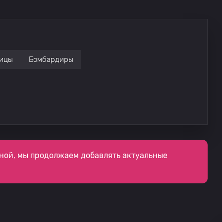
ицы
Бомбардиры
ной, мы продолжаем добавлять актуальные