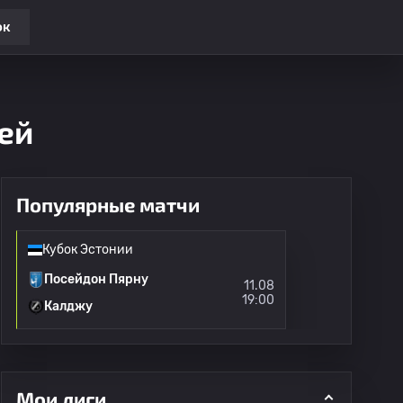
ок
ей
Популярные матчи
Кубок Эстонии
Посейдон Пярну
11.08
19:00
Калджу
Мои лиги