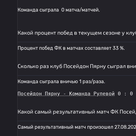
Команда сыграла 0 матча/матчей.
Какой процент побед в текущем сезоне у кл
Процент побед ФК в матчах составляет 33 %.
Сколько раз клуб Посейдон Пярну сыграл вн
Команда сыграла вничью 1 раз/раза.
Посейдон Пярну - Команда Рулевой
 0 : 0
Какой самый результативный матч ФК Посей
Самый результативный матч произошел 27.08.20