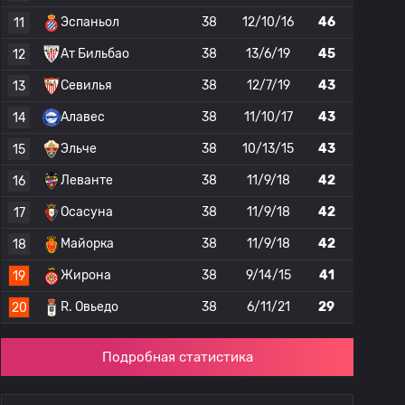
Эспаньол
38
12/10/16
46
11
Ат Бильбао
38
13/6/19
45
12
Севилья
38
12/7/19
43
13
Алавес
38
11/10/17
43
14
Эльче
38
10/13/15
43
15
Леванте
38
11/9/18
42
16
Осасуна
38
11/9/18
42
17
Майорка
38
11/9/18
42
18
Жирона
38
9/14/15
41
19
R. Овьедо
38
6/11/21
29
20
Подробная статистика