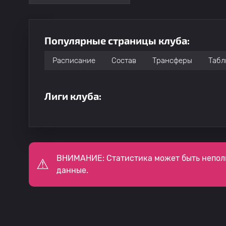
Популярные страницы клуба:
Расписание
Состав
Трансферы
Табл
Лиги клуба:
ВНИМАНИЕ: Статистика может быть непол
данные.