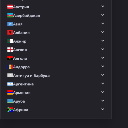
Австрия
Азербайджан
Азия
Албания
Алжир
Англия
Ангола
Андорра
Антигуа и Барбуда
Аргентина
Армения
Аруба
Африка