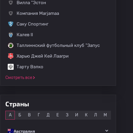
Вилла "Эстон
Компания Marjamaa
Саку Спортинг
Калев II
Таллиннский футбольный клуб "Запус
Харью Джей Кей Лаагри
Тарту Вэлко
Смотреть все
Страны
Все
А
Б
В
Г
Д
Е
З
И
К
Л
М
Н
О
Австралия