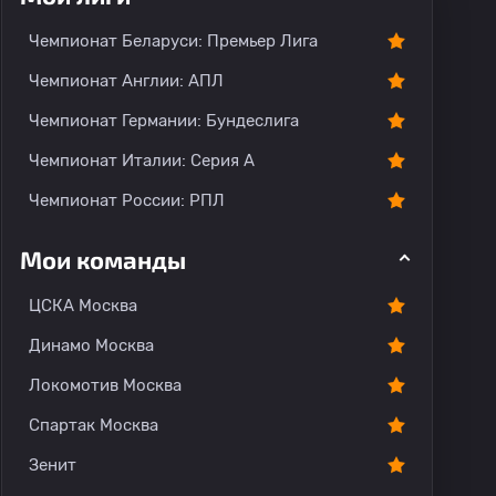
Чемпионат Беларуси: Премьер Лига
Чемпионат Англии: АПЛ
Чемпионат Германии: Бундеслига
Чемпионат Италии: Серия А
Чемпионат России: РПЛ
Мои команды
ЦСКА Москва
Динамо Москва
Локомотив Москва
Спартак Москва
Зенит