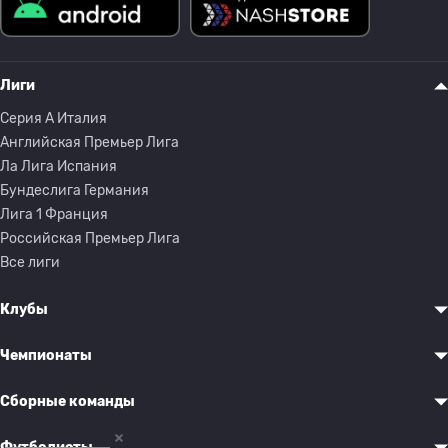
Лиги
Серия A Италия
Английская Премьер Лига
Ла Лига Испания
Бундеслига Германия
Лига 1 Франция
Российская Премьер Лига
Все лиги
Клубы
Чемпионаты
Сборные команды
Футболисты