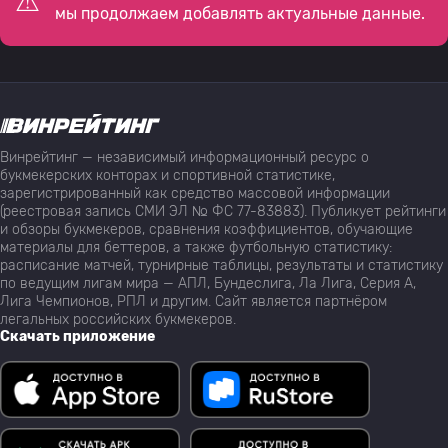
мы продолжаем добавлять актуальные данные.
Винрейтинг — независимый информационный ресурс о
букмекерских конторах и спортивной статистике,
зарегистрированный как средство массовой информации
(реестровая запись СМИ ЭЛ № ФС 77-83883). Публикует рейтинги
и обзоры букмекеров, сравнения коэффициентов, обучающие
материалы для беттеров, а также футбольную статистику:
расписание матчей, турнирные таблицы, результаты и статистику
по ведущим лигам мира — АПЛ, Бундеслига, Ла Лига, Серия А,
Лига Чемпионов, РПЛ и другим. Сайт является партнёром
легальных российских букмекеров.
Скачать приложение