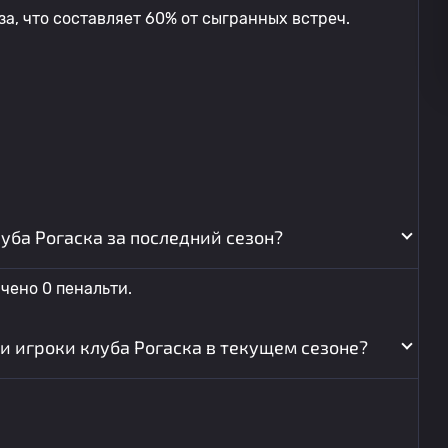
а, что составляет 60% от сыгранных встреч.
луба Рогаска за последний сезон?
чено 0 пенальти.
и игроки клуба Рогаска в текущем сезоне?