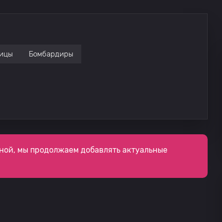
ицы
Бомбардиры
ной, мы продолжаем добавлять актуальные