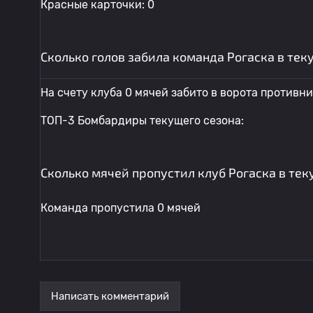
Красные карточки: 0
Сколько голов забила команда Рогаска в тек
На счету клуба 0 мячей забито в ворота противни
ТОП-3 Бомбардиры текущего сезона:
Сколько мячей пропустил клуб Рогаска в те
Команда пропустила 0 мячей
Написать комментарий