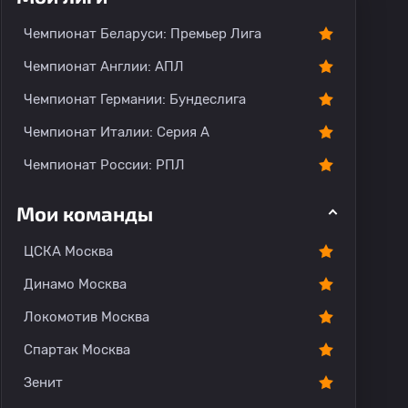
Чемпионат Беларуси: Премьер Лига
Чемпионат Англии: АПЛ
Чемпионат Германии: Бундеслига
Чемпионат Италии: Серия А
Чемпионат России: РПЛ
Мои команды
ЦСКА Москва
Динамо Москва
Локомотив Москва
Спартак Москва
Зенит