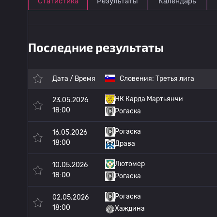
Статистика
Результаты
Календарь
Последние результаты
Дата / Время
Словения:
Третья лига
НК Карда Мартьянчи
23.05.2026
18:00
Рогаска
Рогаска
16.05.2026
18:00
Драва
Лютомер
10.05.2026
18:00
Рогаска
Рогаска
02.05.2026
18:00
Хаждина