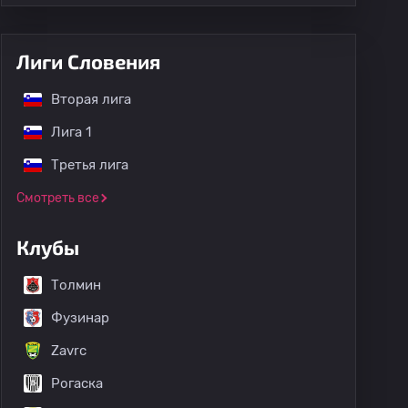
Лиги Словения
Вторая лига
Лига 1
Третья лига
Смотреть все
Клубы
Толмин
Фузинар
Zavrc
Рогаска