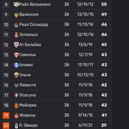
Райо Вальекано
38
12/14/12
50
8
Валенсия
38
13/10/15
49
9
Реал Сосьедад
38
11/13/14
46
10
Эспаньол
38
12/10/16
46
11
Ат Бильбао
38
13/6/19
45
12
Севилья
38
12/7/19
43
13
Алавес
38
11/10/17
43
14
Эльче
38
10/13/15
43
15
Леванте
38
11/9/18
42
16
Осасуна
38
11/9/18
42
17
Майорка
38
11/9/18
42
18
Жирона
38
9/14/15
41
19
R. Овьедо
38
6/11/21
29
20