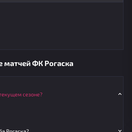
е матчей ФК Рогаска
 текущем сезоне?
ба Рогаска?