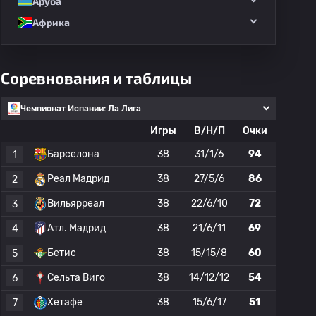
Аруба
Африка
Соревнования и таблицы
Чемпионат Испании: Ла Лига
Игры
В/Н/П
Очки
Барселона
38
31/1/6
94
1
Реал Мадрид
38
27/5/6
86
2
Вильярреал
38
22/6/10
72
3
Атл. Мадрид
38
21/6/11
69
4
Бетис
38
15/15/8
60
5
Сельта Виго
38
14/12/12
54
6
Хетафе
38
15/6/17
51
7