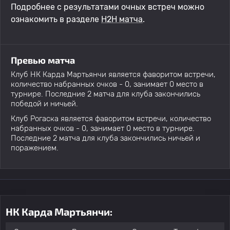
Подробнее с результатами очных встреч можно
ознакомить в разделе
H2H матча
.
Превью матча
Клуб НК Карда Мартьянчи является фаворитом встречи,
количество набранных очков - 0, занимает 0 место в
турнире. Последние 2 матча для клуба закончились
победой и ничьей.
Клуб Рогаска является фаворитом встречи, количество
набранных очков - 0, занимает 0 место в турнире.
Последние 2 матча для клуба закончились ничьей и
поражением.
НК Карда Мартьянчи: