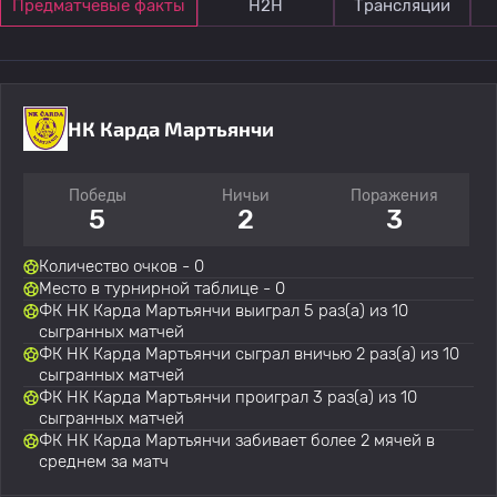
Предматчевые факты
Н2Н
Трансляции
НК Карда Мартьянчи
Победы
Ничьи
Поражения
5
2
3
Количество очков - 0
Место в турнирной таблице - 0
ФК НК Карда Мартьянчи выиграл 5 раз(а) из 10
сыгранных матчей
ФК НК Карда Мартьянчи сыграл вничью 2 раз(а) из 10
сыгранных матчей
ФК НК Карда Мартьянчи проиграл 3 раз(а) из 10
сыгранных матчей
ФК НК Карда Мартьянчи забивает более 2 мячей в
среднем за матч