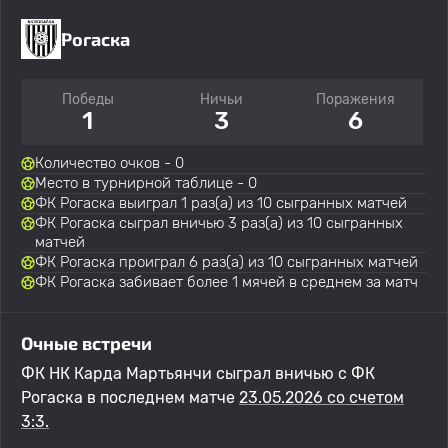
Рогаска
Победы
Ничьи
Поражения
1
3
6
Количество очков - 0
Место в турнирной таблице - 0
ФК Рогаска выиграл 1 раз(а) из 10 сыгранных матчей
ФК Рогаска сыграл вничью 3 раз(а) из 10 сыгранных
матчей
ФК Рогаска проиграл 6 раз(а) из 10 сыгранных матчей
ФК Рогаска забивает более 1 мячей в среднем за матч
Очные встречи
ФК НК Карда Мартьянчи сыграл вничью с ФК
Рогаска в последнем матче
23.05.2026 со счетом
3:3.