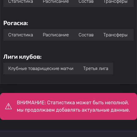
Статистика
Расписание
Состав
Трансферы
Рогаска:
Статистика
Расписание
Состав
Трансферы
Лиги клубов:
Клубные товарищеские матчи
Третья лига
ВНИМАНИЕ: Статистика может быть неполной,
мы продолжаем добавлять актуальные данные.