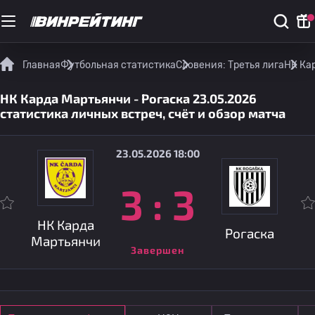
Главная
Футбольная статистика
Словения: Третья лига
НК Кар
НК Карда Мартьянчи - Рогаска 23.05.2026
статистика личных встреч, счёт и обзор матча
23.05.2026 18:00
3
:
3
НК Карда
Рогаска
Мартьянчи
Завершен