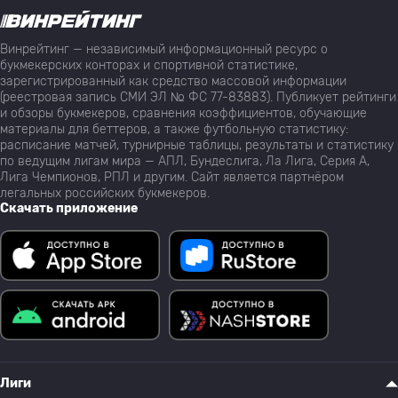
Винрейтинг — независимый информационный ресурс о
букмекерских конторах и спортивной статистике,
зарегистрированный как средство массовой информации
(реестровая запись СМИ ЭЛ № ФС 77-83883). Публикует рейтинги
и обзоры букмекеров, сравнения коэффициентов, обучающие
материалы для беттеров, а также футбольную статистику:
расписание матчей, турнирные таблицы, результаты и статистику
по ведущим лигам мира — АПЛ, Бундеслига, Ла Лига, Серия А,
Лига Чемпионов, РПЛ и другим. Сайт является партнёром
легальных российских букмекеров.
Скачать приложение
Лиги