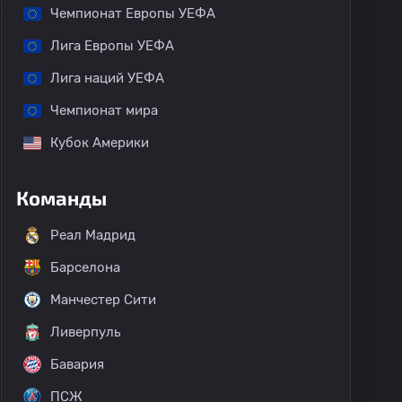
Чемпионат Европы УЕФА
Лига Европы УЕФА
Лига наций УЕФА
Чемпионат мира
Кубок Америки
Команды
Реал Мадрид
Барселона
Манчестер Сити
Ливерпуль
Бавария
ПСЖ