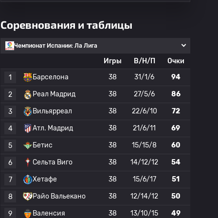
Соревнования и таблицы
Чемпионат Испании: Ла Лига
Игры
В/Н/П
Очки
Барселона
38
31/1/6
94
1
Реал Мадрид
38
27/5/6
86
2
Вильярреал
38
22/6/10
72
3
Атл. Мадрид
38
21/6/11
69
4
Бетис
38
15/15/8
60
5
Сельта Виго
38
14/12/12
54
6
Хетафе
38
15/6/17
51
7
Райо Вальекано
38
12/14/12
50
8
Валенсия
38
13/10/15
49
9