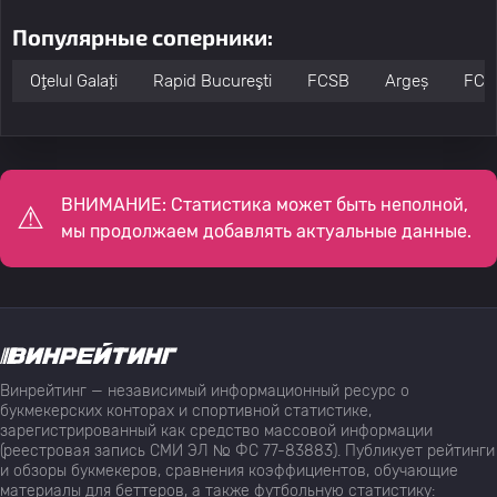
Популярные соперники:
Oţelul Galați
Rapid Bucureşti
FCSB
Argeș
FC U
ВНИМАНИЕ: Статистика может быть неполной,
мы продолжаем добавлять актуальные данные.
Винрейтинг — независимый информационный ресурс о
букмекерских конторах и спортивной статистике,
зарегистрированный как средство массовой информации
(реестровая запись СМИ ЭЛ № ФС 77-83883). Публикует рейтинги
и обзоры букмекеров, сравнения коэффициентов, обучающие
материалы для беттеров, а также футбольную статистику: