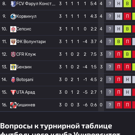
?
Н
В
8.
FCV Фарул Конст
3
1
1
1
1
5:4
4
?
Н
П
9.
Корвинул
3
1
1
1
1
4:3
4
?
Н
В
10.
Сепсис
3
1
1
1
0
2:2
4
?
В
П
11.
ФК Волунтари
3
1
1
1
-4
3:7
4
?
П
В
12.
CFR Клуж
3
1
0
2
2
7:5
3
?
П
П
13.
Бензин
3
1
0
2
-4
1:5
3
?
П
Н
14.
Botoșani
3
0
2
1
-1
4:5
2
?
П
Н
15.
UTA Арад
3
0
1
2
-5
2:7
1
?
П
П
16.
Кишинев
3
0
0
3
-6
0:6
0
Вопросы к турнирной таблице
футбольного клуба Университет.