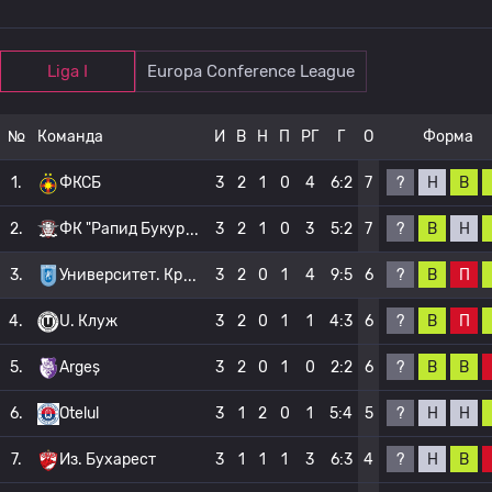
Liga I
Europa Conference League
№
Команда
И
В
Н
П
РГ
Г
О
Форма
?
Н
В
1.
ФКСБ
3
2
1
0
4
6:2
7
?
В
Н
2.
ФК "Рапид Букур
3
2
1
0
3
5:2
7
?
В
П
3.
Университет. Кр
3
2
0
1
4
9:5
6
?
В
П
4.
U. Клуж
3
2
0
1
1
4:3
6
?
В
В
5.
Argeș
3
2
0
1
0
2:2
6
?
Н
Н
6.
Otelul
3
1
2
0
1
5:4
5
?
Н
В
7.
Из. Бухарест
3
1
1
1
3
6:3
4