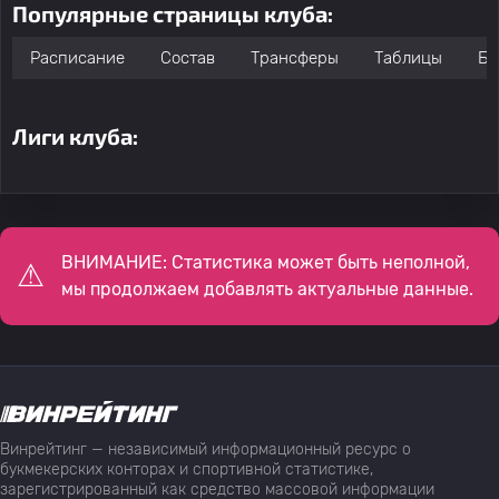
Популярные страницы клуба:
Расписание
Состав
Трансферы
Таблицы
Бо
Лиги клуба:
ВНИМАНИЕ: Статистика может быть неполной,
мы продолжаем добавлять актуальные данные.
Винрейтинг — независимый информационный ресурс о
букмекерских конторах и спортивной статистике,
зарегистрированный как средство массовой информации