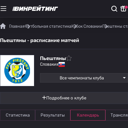
Главная
Футбольная статистика
Кубок Словакии
Пьештяны ст
Пьештяны - расписание матчей
Пьештяны
Словакия
Все чемпионаты клуба
Подробнее о клубе
Статистика
Результаты
Календарь
Трансля