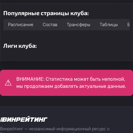
Популярные страницы клуба:
Расписание
Состав
Трансферы
Таблицы
Бо
Лиги клуба:
ВНИМАНИЕ: Статистика может быть неполной,
мы продолжаем добавлять актуальные данные.
Винрейтинг — независимый информационный ресурс о