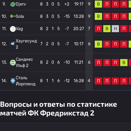
В
П
П
П
9.
Djerv
8
3
0
5
+2
19:17
9
В
П
П
П
10.
Sola
8
3
0
5
-15
13:28
9
П
В
Н
П
11.
Vag
8
2
1
5
-7
20:27
7
Хаугесунд
12.
7
2
0
5
-7
10:17
6
В
П
П
П
2
Санднес
13.
8
2
0
6
-10
11:21
6
П
П
П
В
Ульф 2
Сталь
14.
8
1
1
6
-12
16:28
4
П
П
П
П
Йорпленд
Вопросы и ответы по статистике
матчей ФК Фредрикстад 2