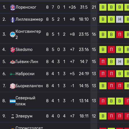
В
В
В
1.
Лоренског
8
7
0
1
+26
31:5
21
В
В
Н
2.
Лиллехаммер
8
5
2
1
+8
18:10
17
Конгсвингер
3.
8
5
1
2
+8
23:15
16
В
В
П
2
В
П
В
4.
Skedsmo
8
5
0
3
+7
23:16
15
П
В
Н
5.
Гьёвик-Лин
8
4
3
1
+7
14:7
15
П
П
В
6.
Наброски
8
4
1
3
+5
24:19
13
В
П
П
7.
Бьоркеланген
8
4
1
3
-1
14:15
13
Северный
8.
8
4
1
3
-1
13:14
13
П
В
В
пляж
В
П
П
9.
Элверум
8
4
0
4
+7
18:11
12
Стромсгодсет