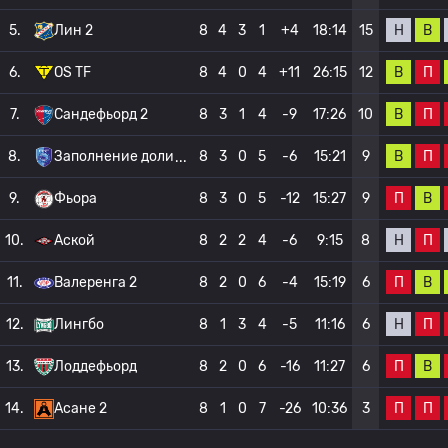
Н
В
5.
Лин 2
8
4
3
1
+4
18:14
15
В
П
6.
OS TF
8
4
0
4
+11
26:15
12
В
П
7.
Сандефьорд 2
8
3
1
4
-9
17:26
10
В
П
8.
Заполнение доли
8
3
0
5
-6
15:21
9
П
В
9.
Фьора
8
3
0
5
-12
15:27
9
Н
П
10.
Аской
8
2
2
4
-6
9:15
8
П
В
11.
Валеренга 2
8
2
0
6
-4
15:19
6
Н
П
12.
Лингбо
8
1
3
4
-5
11:16
6
П
В
13.
Лоддефьорд
8
2
0
6
-16
11:27
6
П
П
14.
Асане 2
8
1
0
7
-26
10:36
3