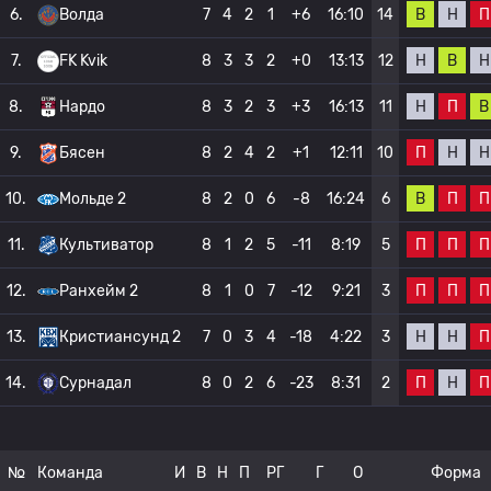
В
Н
П
6.
Волда
7
4
2
1
+6
16:10
14
Н
В
Н
7.
FK Kvik
8
3
3
2
+0
13:13
12
Н
П
В
8.
Нардо
8
3
2
3
+3
16:13
11
П
Н
Н
9.
Бясен
8
2
4
2
+1
12:11
10
В
П
П
10.
Мольде 2
8
2
0
6
-8
16:24
6
П
П
П
11.
Культиватор
8
1
2
5
-11
8:19
5
П
П
П
12.
Ранхейм 2
8
1
0
7
-12
9:21
3
Н
Н
П
13.
Кристиансунд 2
7
0
3
4
-18
4:22
3
П
Н
П
14.
Сурнадал
8
0
2
6
-23
8:31
2
№
Команда
И
В
Н
П
РГ
Г
О
Форма