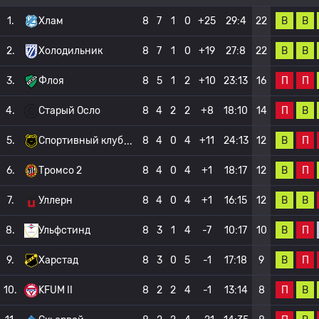
В
В
1.
Хлам
8
7
1
0
+25
29:4
22
В
В
2.
Холодильник
8
7
1
0
+19
27:8
22
П
П
3.
Флоя
8
5
1
2
+10
23:13
16
П
В
4.
Старый Осло
8
4
2
2
+8
18:10
14
В
П
5.
Спортивный клуб
8
4
0
4
+11
24:13
12
В
П
6.
Тромсо 2
8
4
0
4
+1
18:17
12
В
В
7.
Уллерн
8
4
0
4
+1
16:15
12
В
П
8.
Ульфстинд
8
3
1
4
-7
10:17
10
В
П
9.
Харстад
8
3
0
5
-1
17:18
9
П
В
10.
KFUM II
8
2
2
4
-1
13:14
8