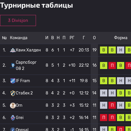
Турнирные таблицы
3 Divisjon
№
Команда
И
В
Н
П
РГ
Г
О
Форма
В
В
Н
В
1.
Квик Халден
8
6
1
1
+7
20:13
19
Сарпсборг
2.
8
5
1
2
+10
22:12
16
В
П
В
П
08 2
В
В
Н
Н
3.
IF Fram
8
4
3
1
+11
19:8
15
Н
Н
В
В
4.
Стабек 2
8
4
2
2
+0
12:12
14
Н
П
Н
В
5.
Orn
8
3
2
3
+3
15:12
11
П
П
В
В
6.
Grei
8
3
2
3
+2
16:14
11
Н
В
П
В
7.
Oppsal
8
3
2
3
-1
14:15
11