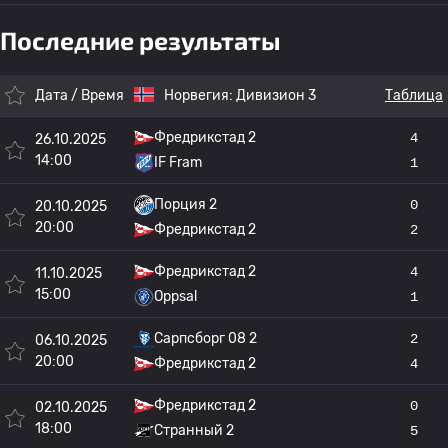
Последние результаты
Дата / Время
Норвегия:
Дивизион 3
Таблица
Фредрикстад 2
4
26.10.2025
14:00
IF Fram
1
Порция 2
0
20.10.2025
20:00
Фредрикстад 2
2
Фредрикстад 2
4
11.10.2025
15:00
Oppsal
1
Сарпсборг 08 2
2
06.10.2025
20:00
Фредрикстад 2
4
Фредрикстад 2
0
02.10.2025
18:00
Странный 2
5