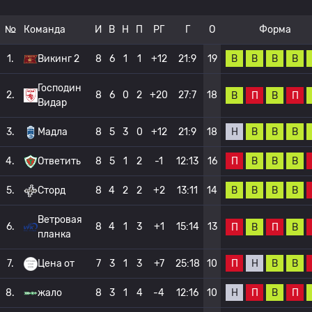
№
Команда
И
В
Н
П
РГ
Г
О
Форма
В
В
В
В
1.
Викинг 2
8
6
1
1
+12
21:9
19
Господин
2.
8
6
0
2
+20
27:7
18
В
П
В
П
Видар
Н
В
В
В
3.
Мадла
8
5
3
0
+12
21:9
18
П
В
В
В
4.
Ответить
8
5
1
2
-1
12:13
16
В
В
В
В
5.
Сторд
8
4
2
2
+2
13:11
14
Ветровая
6.
8
4
1
3
+1
15:14
13
П
В
П
В
планка
П
Н
В
В
7.
Цена от
7
3
1
3
+7
25:18
10
Н
П
В
П
8.
жало
8
3
1
4
-4
12:16
10