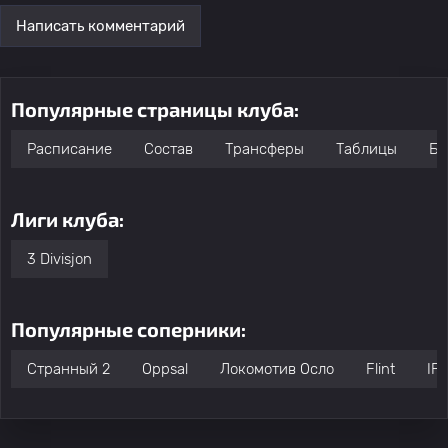
Написать комментарий
Популярные страницы клуба:
Расписание
Состав
Трансферы
Таблицы
Бо
Лиги клуба:
3 Divisjon
Популярные соперники:
Странный 2
Oppsal
Локомотив Осло
Flint
IF