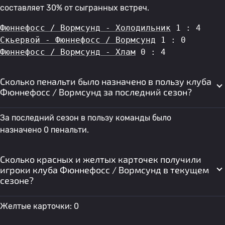
составляет 30% от сыгранных встреч.
Фюннефосс / Вормсунд - Холодильник
 1 : 4
Скьервой - Фюннефосс / Вормсунд
 1 : 0
Фюннефосс / Вормсунд - Хлам
 0 : 4
Сколько пенальти было назначено в пользу клуба
Фюннефосс / Вормсунд за последний сезон?
За последний сезон в пользу команды было
назначено 0 пенальти.
Сколько красных и желтых карточек получили
игроки клуба Фюннефосс / Вормсунд в текущем
сезоне?
Желтые карточки: 0