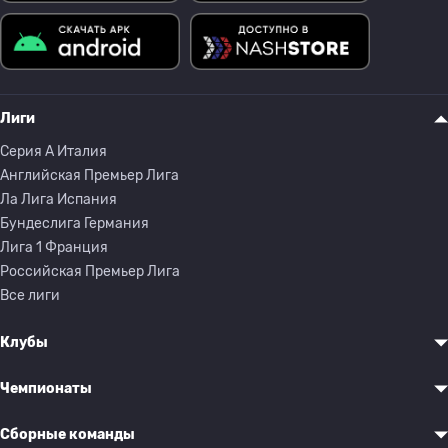
Лиги
Серия A Италия
Английская Премьер Лига
Ла Лига Испания
Бундеслига Германия
Лига 1 Франция
Российская Премьер Лига
Все лиги
Клубы
Чемпионаты
Сборные команды