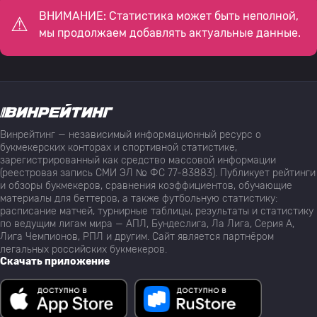
ВНИМАНИЕ: Статистика может быть неполной,
мы продолжаем добавлять актуальные данные.
Винрейтинг — независимый информационный ресурс о
букмекерских конторах и спортивной статистике,
зарегистрированный как средство массовой информации
(реестровая запись СМИ ЭЛ № ФС 77-83883). Публикует рейтинги
и обзоры букмекеров, сравнения коэффициентов, обучающие
материалы для беттеров, а также футбольную статистику:
расписание матчей, турнирные таблицы, результаты и статистику
по ведущим лигам мира — АПЛ, Бундеслига, Ла Лига, Серия А,
Лига Чемпионов, РПЛ и другим. Сайт является партнёром
легальных российских букмекеров.
Скачать приложение