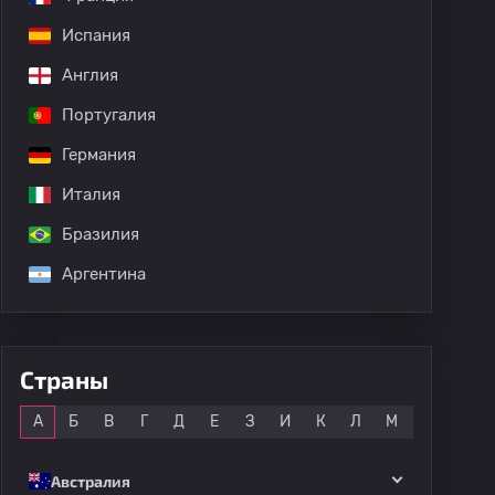
Испания
Англия
Португалия
Германия
Италия
Бразилия
Аргентина
Страны
Все
А
Б
В
Г
Д
Е
З
И
К
Л
М
Н
О
Австралия