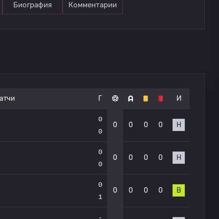
Биография
Комментарии
атчи
Г
И
0
0
0
0
0
Н
0
0
0
0
0
0
Н
0
0
0
0
0
0
В
1
-