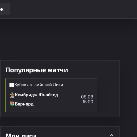
ок
Популярные матчи
Кубок английской Лиги
Кембридж Юнайтед
08.08
15:00
Барнард
Мои лиги