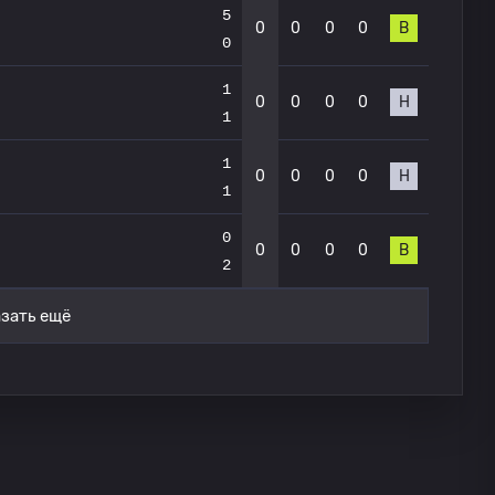
5
0
0
0
0
В
0
1
0
0
0
0
Н
1
1
0
0
0
0
Н
1
0
0
0
0
0
В
2
зать ещё