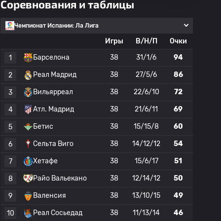
Соревнования и таблицы
Чемпионат Испании: Ла Лига
Игры
В/Н/П
Очки
Барселона
38
31/1/6
94
1
Реал Мадрид
38
27/5/6
86
2
Вильярреал
38
22/6/10
72
3
Атл. Мадрид
38
21/6/11
69
4
Бетис
38
15/15/8
60
5
Сельта Виго
38
14/12/12
54
6
Хетафе
38
15/6/17
51
7
Райо Вальекано
38
12/14/12
50
8
Валенсия
38
13/10/15
49
9
Реал Сосьедад
38
11/13/14
46
10