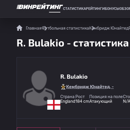
СТАТИСТИКА
РЕЙТИНГИ
БОНУСЫ
ОБЗО
СПОРТИВНАЯ СТАТИСТИКА
Главная
Футбольная статистика
Кембридж Юнайтед
R. Bulakio - статистика
R. Bulakio
Кембридж Юнайтед, -
Страна
Рост
Позиция на поле
Ст
England
184 cm
Атакующий
N/