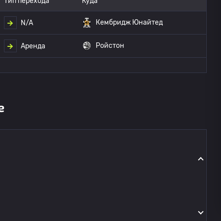
Тип перехода
Куда
Кембридж Юнайтед
N/A
Ройстон
Аренда
е