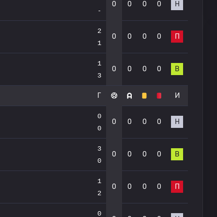
0
0
0
0
Н
-
2
0
0
0
0
П
1
1
0
0
0
0
В
3
Г
И
0
0
0
0
0
Н
0
3
0
0
0
0
В
0
1
0
0
0
0
П
2
0