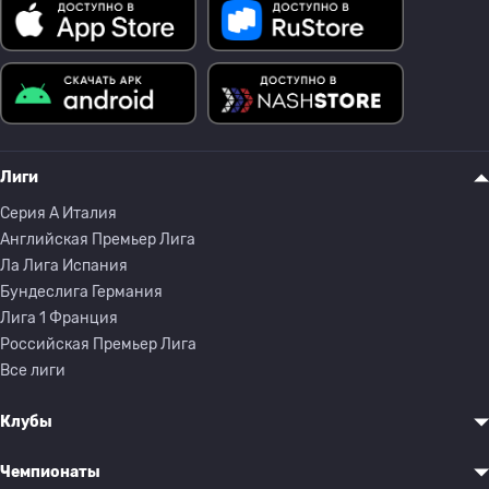
Лиги
Серия A Италия
Английская Премьер Лига
Ла Лига Испания
Бундеслига Германия
Лига 1 Франция
Российская Премьер Лига
Все лиги
Клубы
Чемпионаты