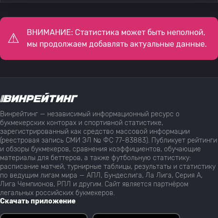
ВНИМАНИЕ: Статистика может быть неполной,
мы продолжаем добавлять актуальные данные.
Винрейтинг — независимый информационный ресурс о
букмекерских конторах и спортивной статистике,
зарегистрированный как средство массовой информации
(реестровая запись СМИ ЭЛ № ФС 77-83883). Публикует рейтинги
и обзоры букмекеров, сравнения коэффициентов, обучающие
материалы для беттеров, а также футбольную статистику:
расписание матчей, турнирные таблицы, результаты и статистику
по ведущим лигам мира — АПЛ, Бундеслига, Ла Лига, Серия А,
Лига Чемпионов, РПЛ и другим. Сайт является партнёром
легальных российских букмекеров.
Скачать приложение