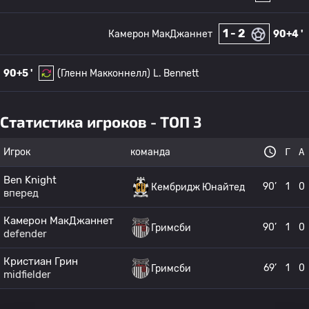
1 - 2
Камерон МакДжаннет
90+4 '
90+5 '
(Гленн Макконнелл)
L. Bennett
Статистика игроков - ТОП 3
Игрок
команда
Г
А
Ben Knight
90’
1
0
Кембридж Юнайтед
вперед
Камерон МакДжаннет
90’
1
0
Гримсби
defender
Кристиан Грин
69’
1
0
Гримсби
midfielder