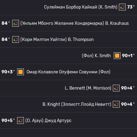
Сулейман Борбор Кайкай
(K. Smith)
73 '
84 '
(Уильям Мбонго Желание Хондермарка)
B. Krauhaus
84 '
(Кори Милтон Уайтли)
B. Thompson
(Фол)
K. Smith
90+1 '
90+3 '
Омар Колаволе Олуфеми Совунми
(Фол)
L. Bennett
(M. Morrison)
90+4 '
B. Knight
(Эллиотт Ллойд Невитт)
90+4 '
90+5 '
(D. Ajayi)
Джуд Артурс