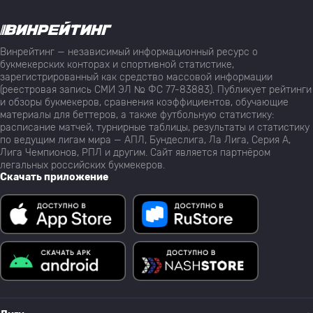
Винрейтинг — независимый информационный ресурс о
букмекерских конторах и спортивной статистике,
зарегистрированный как средство массовой информации
(реестровая запись СМИ ЭЛ № ФС 77-83883). Публикует рейтинги
и обзоры букмекеров, сравнения коэффициентов, обучающие
материалы для беттеров, а также футбольную статистику:
расписание матчей, турнирные таблицы, результаты и статистику
по ведущим лигам мира — АПЛ, Бундеслига, Ла Лига, Серия А,
Лига Чемпионов, РПЛ и другим. Сайт является партнёром
легальных российских букмекеров.
Скачать приложение