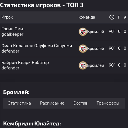
Статистика игроков - ТОП 3
Игрок
команда
Г
А
Гэвин Смит
90’
0
0
Бромлей
goalkeeper
Омар Колаволе Олуфеми Совунми
90’
0
0
Бромлей
defender
Байрон Кларк Вебстер
90’
0
0
Бромлей
defender
Бромлей:
Статистика
Расписание
Состав
Трансферы
Кембридж Юнайтед: