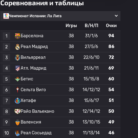
Соревнования и таблицы
Чемпионат Испании: Ла Лига
Игры
В/Н/П
Очки
Барселона
38
31/1/6
94
1
Реал Мадрид
38
27/5/6
86
2
Вильярреал
38
22/6/10
72
3
Атл. Мадрид
38
21/6/11
69
4
Бетис
38
15/15/8
60
5
Сельта Виго
38
14/12/12
54
6
Хетафе
38
15/6/17
51
7
Райо Вальекано
38
12/14/12
50
8
Валенсия
38
13/10/15
49
9
Реал Сосьедад
38
11/13/14
46
10