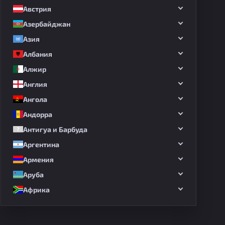
Австрия
Азербайджан
Азия
Албания
Алжир
Англия
Ангола
Андорра
Антигуа и Барбуда
Аргентина
Армения
Аруба
Африка