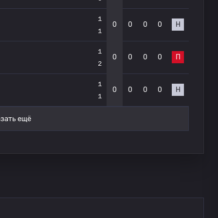
1
0
0
0
0
Н
1
1
0
0
0
0
П
2
1
0
0
0
0
Н
1
зать ещё