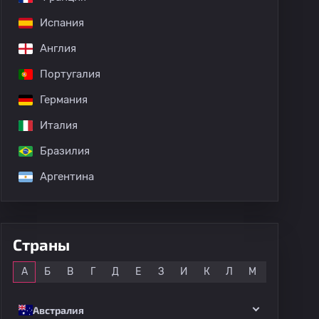
Испания
Англия
Португалия
Германия
Италия
Бразилия
Аргентина
Страны
Все
А
Б
В
Г
Д
Е
З
И
К
Л
М
Н
О
Австралия