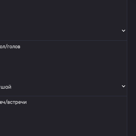
ол/голов
ушой
реч/встречи