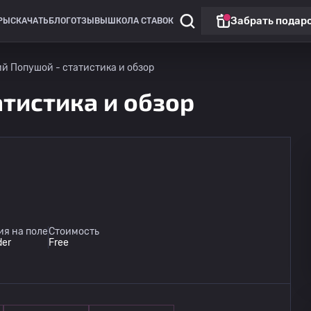
Забрать подар
РЫ
СКАЧАТЬ
БЛОГ
ОТЗЫВЫ
ШКОЛА СТАВОК
й Попушой - статистика и обзор
атистика и обзор
я на поле
Стоимость
der
Free