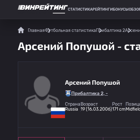
СТАТИСТИКА
РЕЙТИНГИ
БОНУСЫ
ОБЗО
СПОРТИВНАЯ СТАТИСТИКА
Главная
Футбольная статистика
Прибалтика 2
Арсени
Арсений Попушой - ст
Арсений Попушой
Прибалтика 2, -
Страна
Возраст
Рост
Позици
Russia
19 (16.03.2006)
171 cm
Midfiel