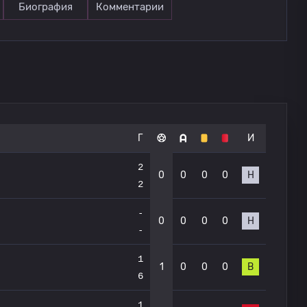
Биография
Комментарии
Г
И
2
0
0
0
0
Н
2
-
0
0
0
0
Н
-
1
1
0
0
0
В
6
1