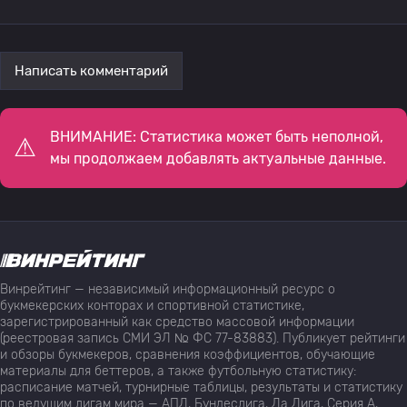
Написать комментарий
ВНИМАНИЕ: Статистика может быть неполной,
мы продолжаем добавлять актуальные данные.
Винрейтинг — независимый информационный ресурс о
букмекерских конторах и спортивной статистике,
зарегистрированный как средство массовой информации
(реестровая запись СМИ ЭЛ № ФС 77-83883). Публикует рейтинги
и обзоры букмекеров, сравнения коэффициентов, обучающие
материалы для беттеров, а также футбольную статистику:
расписание матчей, турнирные таблицы, результаты и статистику
по ведущим лигам мира — АПЛ, Бундеслига, Ла Лига, Серия А,