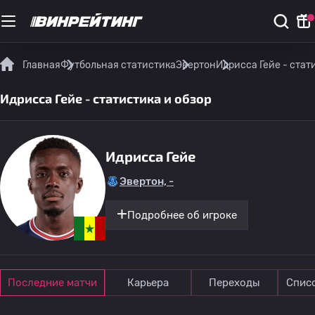
Главная
Футбольная статистика
Эвертон
Идрисса Гейе - стат
Идрисса Гейе - статистика и обзор
Идрисса Гейе
Эвертон, -
Подробнее об игроке
Последние матчи
Карьера
Переходы
Спис